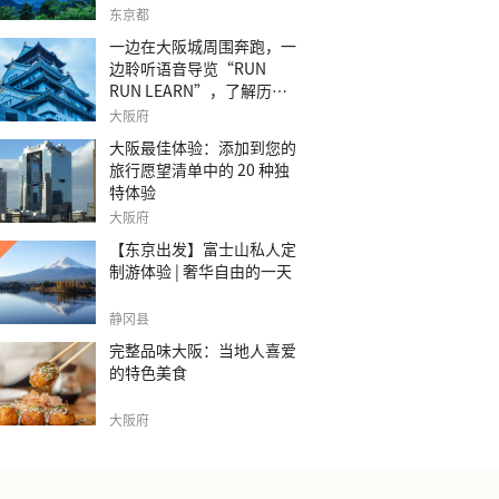
之旅。
东京都
一边在大阪城周围奔跑，一
边聆听语音导览“RUN
RUN LEARN”，了解历
史。
大阪府
大阪最佳体验：添加到您的
旅行愿望清单中的 20 种独
特体验
大阪府
【东京出发】富士山私人定
制游体验 | 奢华自由的一天
静冈县
完整品味大阪：当地人喜爱
的特色美食
大阪府