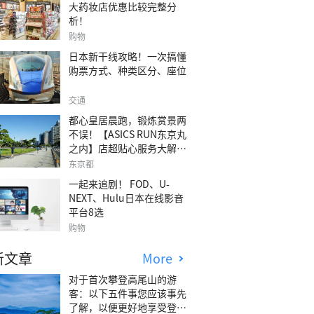
大药妆店优惠比较完整分
析！
购物
日本新干线攻略！一次搞懂
购票方式、种类区分、座位
交通
都心皇居晨跑，锻炼赏景两
不误！【ASICS RUN东京丸
之内】店超贴心服务大解
析！
东京都
一起来追剧！ FOD、U-
NEXT、Hulu日本在线影音
平台8选
购物
新文章
More
对于首次攀登高尾山的游
客：以下五件事您应该事先
了解，以便更好地享受登山