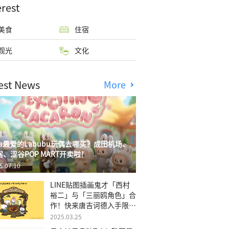
erest
美食
住宿
观光
文化
est News
More
isa最爱的Labubu玩偶去哪买？成田机场、
宿、涩谷POP MART开卖啦！
5.07.10
LINE贴图插画鬼才「西村
裕二」与「三丽鸥角色」合
作！快来唐吉诃德入手限量
商品
2025.03.25