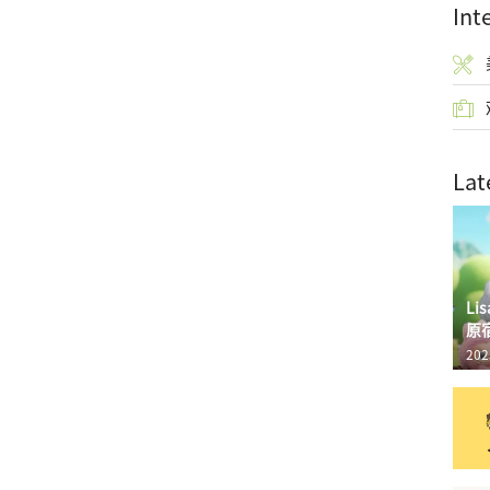
Int
Lat
L
原
202