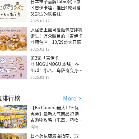
日本袜子品牌Tabio靴下屋
Ｘ吉伊卡哇，推出4款可爱
又舒适的联名袜！
2025.02.12
原宿史上最可爱麵包店即将
诞生！万众瞩目的「吉伊卡
哇麵包店」10/29盛大开幕
2025.02.12
第2家「吉伊卡
哇 MOGUMOGU 本舖」在
川越！小八、乌萨奇变身可
爱地瓜！
2025.02.12
气排行榜
More
【BicCamera最大17%优
惠券】最新人气商品23选
＆购物攻略（电器、药妆、
玩具等）
购物
日本药妆店最强指南：12