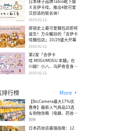
日本袜子品牌Tabio靴下屋
Ｘ吉伊卡哇，推出4款可爱
又舒适的联名袜！
2025.02.12
原宿史上最可爱麵包店即将
诞生！万众瞩目的「吉伊卡
哇麵包店」10/29盛大开幕
2025.02.12
第2家「吉伊卡
哇 MOGUMOGU 本舖」在
川越！小八、乌萨奇变身可
爱地瓜！
2025.02.12
气排行榜
More
【BicCamera最大17%优
惠券】最新人气商品23选
＆购物攻略（电器、药妆、
玩具等）
购物
日本药妆店最强指南：12