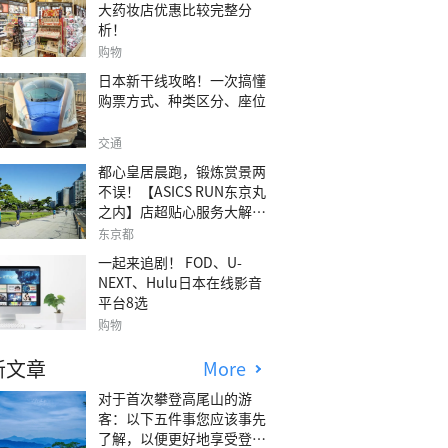
大药妆店优惠比较完整分
析！
购物
日本新干线攻略！一次搞懂
购票方式、种类区分、座位
交通
都心皇居晨跑，锻炼赏景两
不误！【ASICS RUN东京丸
之内】店超贴心服务大解
析！
东京都
一起来追剧！ FOD、U-
NEXT、Hulu日本在线影音
平台8选
购物
新文章
More
对于首次攀登高尾山的游
客：以下五件事您应该事先
了解，以便更好地享受登山