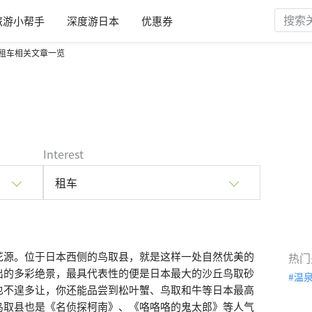
旅游小帮手
深度游日本
优惠券
租车相关文章一览
Interest
租车
花源。位于日本西侧的鸟取县，就是这样一处自然优美的
热门
出的多彩绝景，最具代表性的便是日本最大的沙丘鸟取砂
温
也不遑多让，你还能品尝到松叶蟹、鸟取和牛等日本最高
鸟取县也是《名侦探柯南》、《咯咯咯的鬼太郎》等人气