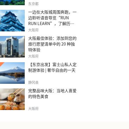
之旅。
东京都
一边在大阪城周围奔跑，一
边聆听语音导览“RUN
RUN LEARN”，了解历
史。
大阪府
大阪最佳体验：添加到您的
旅行愿望清单中的 20 种独
特体验
大阪府
【东京出发】富士山私人定
制游体验 | 奢华自由的一天
静冈县
完整品味大阪：当地人喜爱
的特色美食
大阪府