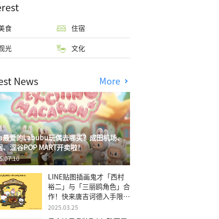
erest
美食
住宿
观光
文化
est News
More
isa最爱的Labubu玩偶去哪买？成田机场、
宿、涩谷POP MART开卖啦！
5.07.10
LINE贴图插画鬼才「西村
裕二」与「三丽鸥角色」合
作！快来唐吉诃德入手限量
商品
2025.03.25