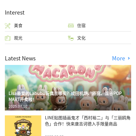
Interest
美食
住宿
观光
文化
Latest News
More
Lisa最爱的Labubu玩偶去哪买？成田机场、原宿、涩谷POP
MART开卖啦！
2025.07.10
LINE贴图插画鬼才「西村裕二」与「三丽鸥角
色」合作！快来唐吉诃德入手限量商品