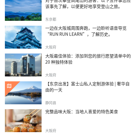
对于首次攀登高尾山的游客：以下五件事您应
该事先了解，以便更好地享受登山之旅。
东京都
一边在大阪城周围奔跑，一边聆听语音导览
“RUN RUN LEARN”，了解历史。
大阪府
大阪最佳体验：添加到您的旅行愿望清单中的
20 种独特体验
大阪府
【东京出发】富士山私人定制游体验 | 奢华自
由的一天
静冈县
完整品味大阪：当地人喜爱的特色美食
大阪府