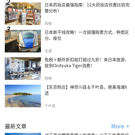
日本药妆店最强指南：12大药妆店优惠比较完
整分析！
购物
日本新干线攻略！一次搞懂购票方式、种类区
分、座位
交通
免税＋额外折扣就打超过九折！来日本旅游，
就到Onitsuka Tiger消费！
购物
【东京附近】神奈川县＆千叶县，绝美海滩6
选
千叶县
最新文章
More