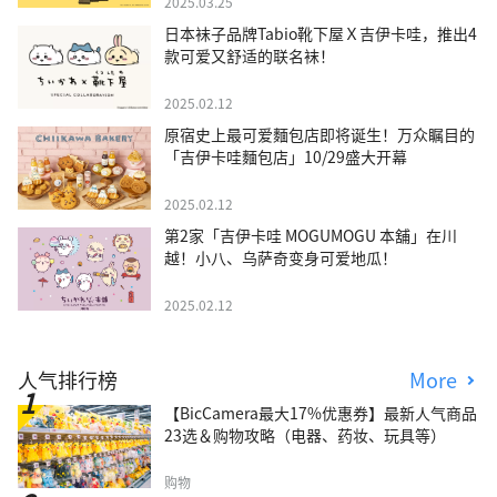
2025.03.25
日本袜子品牌Tabio靴下屋Ｘ吉伊卡哇，推出4
款可爱又舒适的联名袜！
2025.02.12
原宿史上最可爱麵包店即将诞生！万众瞩目的
「吉伊卡哇麵包店」10/29盛大开幕
2025.02.12
第2家「吉伊卡哇 MOGUMOGU 本舖」在川
越！小八、乌萨奇变身可爱地瓜！
2025.02.12
人气排行榜
More
【BicCamera最大17%优惠券】最新人气商品
23选＆购物攻略（电器、药妆、玩具等）
购物