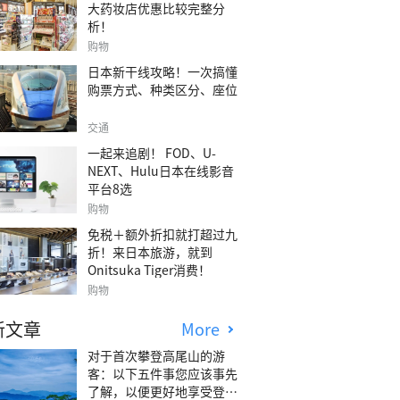
大药妆店优惠比较完整分
析！
购物
日本新干线攻略！一次搞懂
购票方式、种类区分、座位
交通
一起来追剧！ FOD、U-
NEXT、Hulu日本在线影音
平台8选
购物
免税＋额外折扣就打超过九
折！来日本旅游，就到
Onitsuka Tiger消费！
购物
新文章
More
对于首次攀登高尾山的游
客：以下五件事您应该事先
了解，以便更好地享受登山