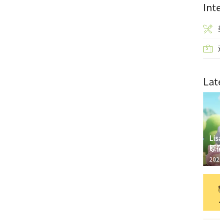
Int
Lat
L
原
202