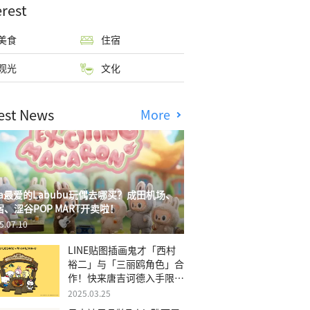
erest
美食
住宿
观光
文化
est News
More
isa最爱的Labubu玩偶去哪买？成田机场、
宿、涩谷POP MART开卖啦！
5.07.10
LINE贴图插画鬼才「西村
裕二」与「三丽鸥角色」合
作！快来唐吉诃德入手限量
商品
2025.03.25