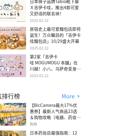
日本袜子品牌Tabio靴下屋
Ｘ吉伊卡哇，推出4款可爱
又舒适的联名袜！
2025.02.12
原宿史上最可爱麵包店即将
诞生！万众瞩目的「吉伊卡
哇麵包店」10/29盛大开幕
2025.02.12
第2家「吉伊卡
哇 MOGUMOGU 本舖」在
川越！小八、乌萨奇变身可
爱地瓜！
2025.02.12
气排行榜
More
【BicCamera最大17%优
惠券】最新人气商品23选
＆购物攻略（电器、药妆、
玩具等）
购物
日本药妆店最强指南：12