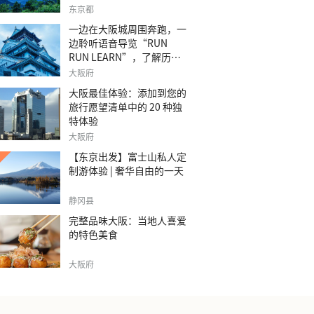
之旅。
东京都
一边在大阪城周围奔跑，一
边聆听语音导览“RUN
RUN LEARN”，了解历
史。
大阪府
大阪最佳体验：添加到您的
旅行愿望清单中的 20 种独
特体验
大阪府
【东京出发】富士山私人定
制游体验 | 奢华自由的一天
静冈县
完整品味大阪：当地人喜爱
的特色美食
大阪府