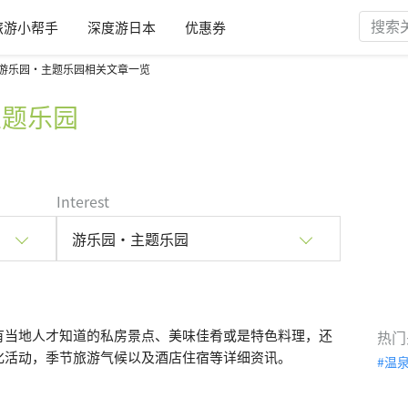
旅游小帮手
深度游日本
优惠券
游乐园・主题乐园相关文章一览
主题乐园
Interest
游乐园・主题乐园
有当地人才知道的私房景点、美味佳肴或是特色料理，还
热门
化活动，季节旅游气候以及酒店住宿等详细资讯。
温