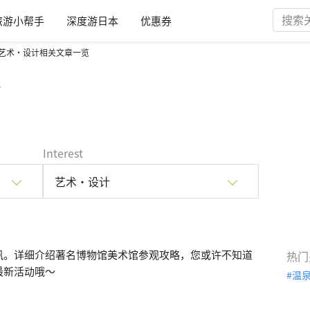
旅游小帮手
深度游日本
优惠券
艺术・设计相关文章一览
计
Interest
艺术・设计
讯。详细介绍著名博物馆美术馆参观攻略，您或许不知道
热门
最新活动哦～
温