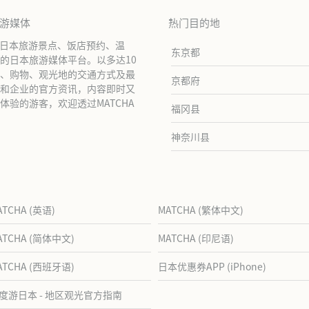
旅游媒体
热门目的地
绍日本旅游景点、饭店预约、温
东京都
的日本旅游媒体平台。以多达10
、购物、观光地的交通方式及最
京都府
和企业的官方资讯，内容即时又
验的游客，欢迎透过MATCHA
福冈县
神奈川县
ATCHA (英语)
MATCHA (繁体中文)
ATCHA (简体中文)
MATCHA (印尼语)
ATCHA (西班牙语)
日本优惠券APP (iPhone)
度游日本 - 地区观光官方指南