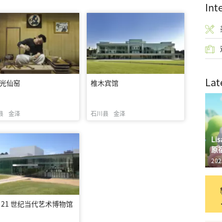
Int
Lat
光仙窑
椎木宾馆
县
金泽
石川县
金泽
L
原
202
 21 世纪当代艺术博物馆