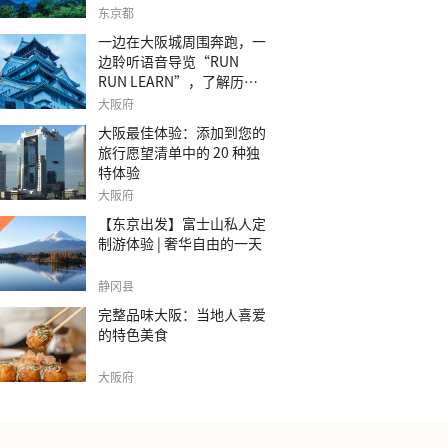
之旅。
东京都
一边在大阪城周围奔跑，一
边聆听语音导览“RUN
RUN LEARN”，了解历
史。
大阪府
大阪最佳体验：添加到您的
旅行愿望清单中的 20 种独
特体验
大阪府
【东京出发】富士山私人定
制游体验 | 奢华自由的一天
静冈县
完整品味大阪：当地人喜爱
的特色美食
大阪府