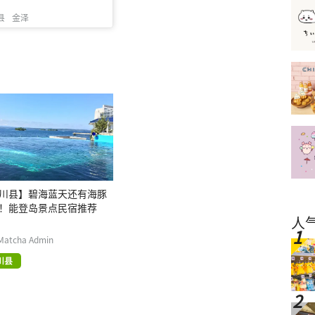
县
金泽
川县】碧海蓝天还有海豚
！能登岛景点民宿推荐
人
Matcha Admin
川县