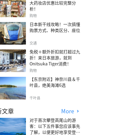
大药妆店优惠比较完整分
析！
购物
日本新干线攻略！一次搞懂
购票方式、种类区分、座位
交通
免税＋额外折扣就打超过九
折！来日本旅游，就到
Onitsuka Tiger消费！
购物
【东京附近】神奈川县＆千
叶县，绝美海滩6选
千叶县
新文章
More
对于首次攀登高尾山的游
客：以下五件事您应该事先
了解，以便更好地享受登山