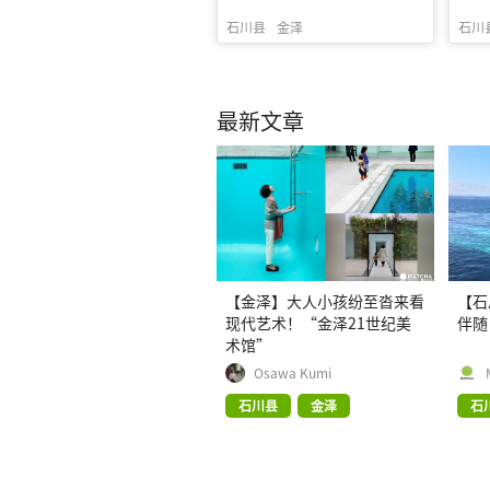
石川县
金泽
石川
最新文章
【金泽】大人小孩纷至沓来看
【石
现代艺术！“金泽21世纪美
伴随
术馆”
Osawa Kumi
石川县
金泽
石