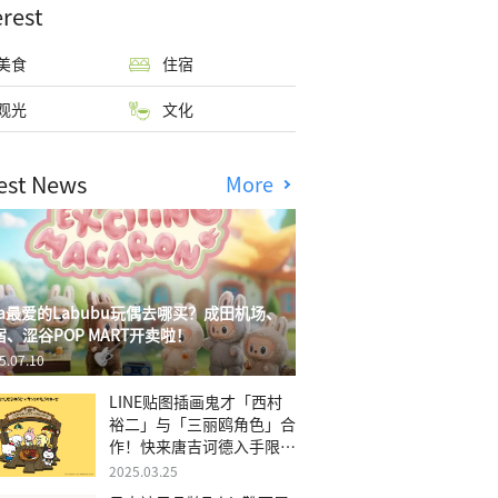
erest
美食
住宿
观光
文化
est News
More
isa最爱的Labubu玩偶去哪买？成田机场、
宿、涩谷POP MART开卖啦！
5.07.10
LINE贴图插画鬼才「西村
裕二」与「三丽鸥角色」合
作！快来唐吉诃德入手限量
商品
2025.03.25