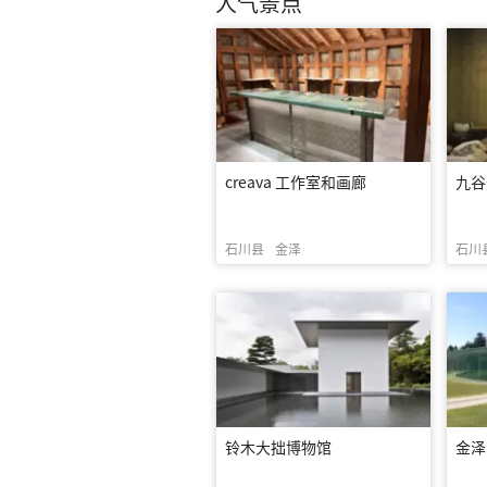
人气景点
creava 工作室和画廊
九谷
石川县
金泽
石川
铃木大拙博物馆
金泽