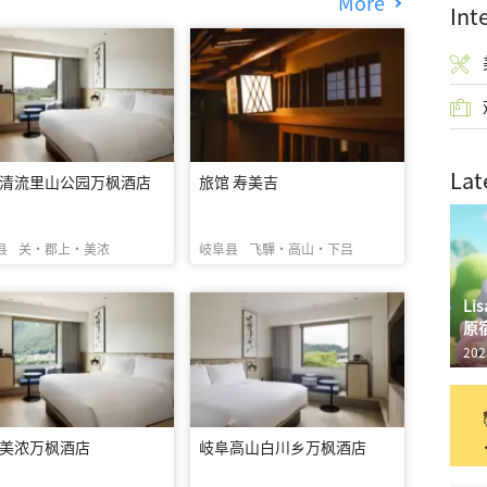
More
Int
Lat
清流里山公园万枫酒店
旅馆 寿美吉
县
关・郡上・美浓
岐阜县
飞驒・高山・下吕
L
原
202
美浓万枫酒店
岐阜高山白川乡万枫酒店