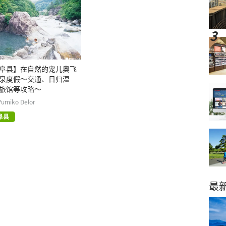
阜县】在自然的宠儿奥飞
泉度假～交通、日归温
旅馆等攻略～
Yumiko Delor
阜县
最