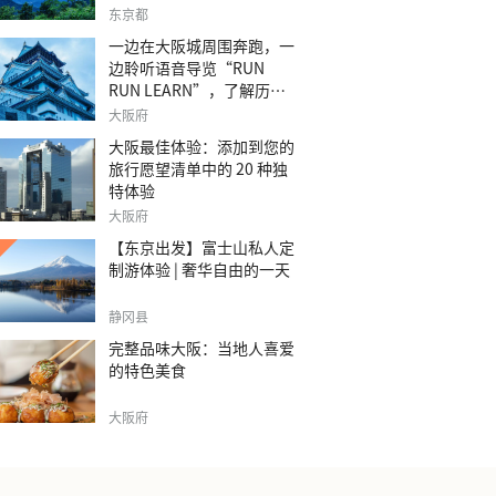
之旅。
东京都
一边在大阪城周围奔跑，一
边聆听语音导览“RUN
RUN LEARN”，了解历
史。
大阪府
大阪最佳体验：添加到您的
旅行愿望清单中的 20 种独
特体验
大阪府
【东京出发】富士山私人定
制游体验 | 奢华自由的一天
静冈县
完整品味大阪：当地人喜爱
的特色美食
大阪府