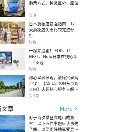
购票方式、种类区分、座位
交通
日本药妆店最强指南：12
大药妆店优惠比较完整分
析！
购物
一起来追剧！ FOD、U-
NEXT、Hulu日本在线影音
平台8选
购物
都心皇居晨跑，锻炼赏景两
不误！【ASICS RUN东京丸
之内】店超贴心服务大解
析！
东京都
新文章
More
对于首次攀登高尾山的游
客：以下五件事您应该事先
了解，以便更好地享受登山