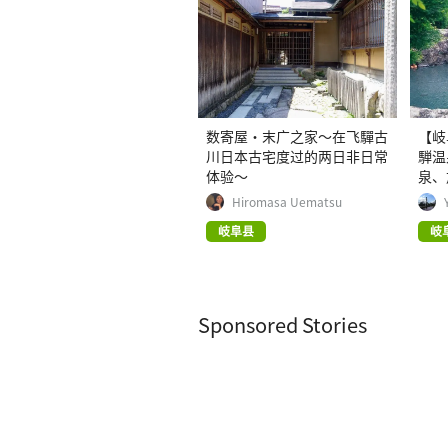
数寄屋・末广之家〜在飞驒古
【岐
川日本古宅度过的两日非日常
騨温
体验〜
泉、
Hiromasa Uematsu
岐阜县
岐
Sponsored Stories