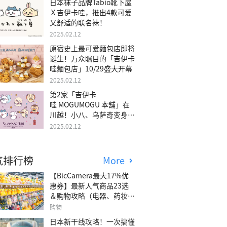
日本袜子品牌Tabio靴下屋
Ｘ吉伊卡哇，推出4款可爱
又舒适的联名袜！
2025.02.12
原宿史上最可爱麵包店即将
诞生！万众瞩目的「吉伊卡
哇麵包店」10/29盛大开幕
2025.02.12
第2家「吉伊卡
哇 MOGUMOGU 本舖」在
川越！小八、乌萨奇变身可
爱地瓜！
2025.02.12
气排行榜
More
【BicCamera最大17%优
惠券】最新人气商品23选
＆购物攻略（电器、药妆、
玩具等）
购物
日本新干线攻略！一次搞懂