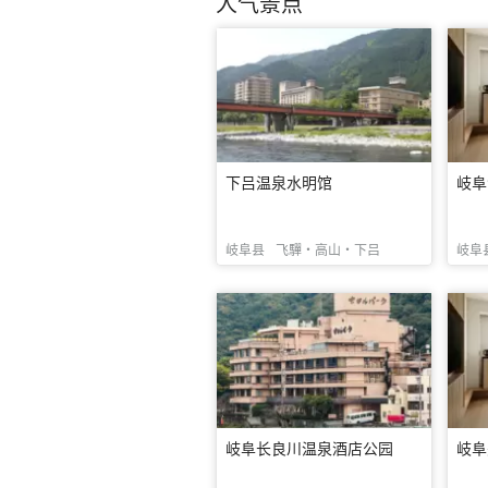
人气景点
下吕温泉水明馆
岐阜
岐阜县
飞驒・高山・下吕
岐阜
岐阜长良川温泉酒店公园
岐阜