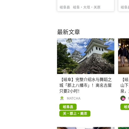
岐阜县
岐阜・大垣・关原
岐阜
最新文章
【岐阜】完整介绍水与舞蹈之
【岐
城「郡上八幡市」！离名古屋
山下
只要2小时！
泉，
MATCHA
岐阜县
岐
关・郡上・美浓