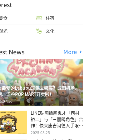
erest
美食
住宿
观光
文化
est News
More
isa最爱的Labubu玩偶去哪买？成田机场、
宿、涩谷POP MART开卖啦！
5.07.10
LINE贴图插画鬼才「西村
裕二」与「三丽鸥角色」合
作！快来唐吉诃德入手限量
商品
2025.03.25