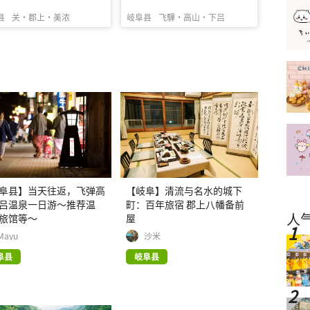
县
关・郡上・美浓
岐阜县
飞驒・高山・下吕
阜县】当天往返，飞弹高
【岐阜】清流与名水的城下
吕温泉一日游～推荐温
町：百年旅宿 郡上八幡备前
人
旅馆等～
屋
Mayu
沙米
阜县
岐阜县