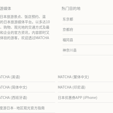
旅游媒体
热门目的地
绍日本旅游景点、饭店预约、温
东京都
的日本旅游媒体平台。以多达10
、购物、观光地的交通方式及最
京都府
和企业的官方资讯，内容即时又
验的游客，欢迎透过MATCHA
福冈县
神奈川县
ATCHA (英语)
MATCHA (繁体中文)
ATCHA (简体中文)
MATCHA (印尼语)
ATCHA (西班牙语)
日本优惠券APP (iPhone)
度游日本 - 地区观光官方指南