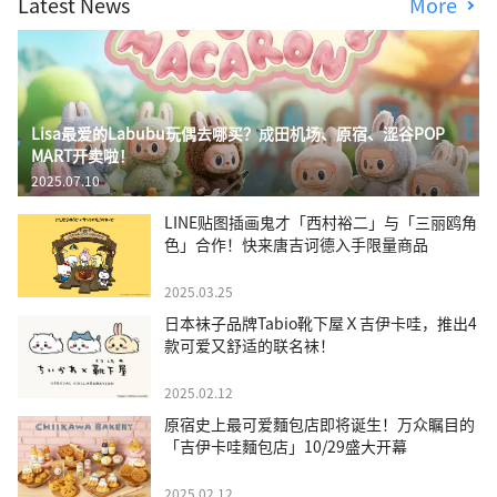
Latest News
More
Lisa最爱的Labubu玩偶去哪买？成田机场、原宿、涩谷POP
MART开卖啦！
2025.07.10
LINE贴图插画鬼才「西村裕二」与「三丽鸥角
色」合作！快来唐吉诃德入手限量商品
2025.03.25
日本袜子品牌Tabio靴下屋Ｘ吉伊卡哇，推出4
款可爱又舒适的联名袜！
2025.02.12
原宿史上最可爱麵包店即将诞生！万众瞩目的
「吉伊卡哇麵包店」10/29盛大开幕
2025.02.12