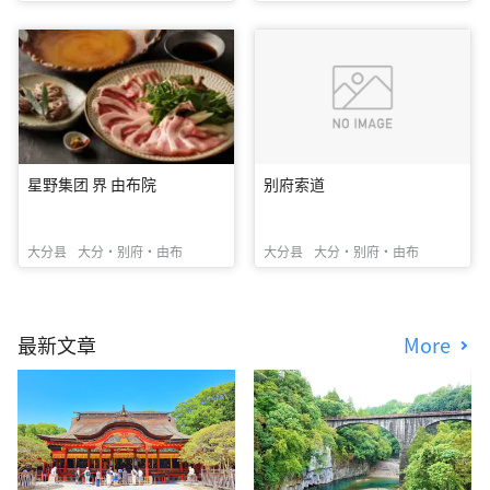
星野集团 界 由布院
别府索道
大分县
大分・别府・由布
大分县
大分・别府・由布
最新文章
More