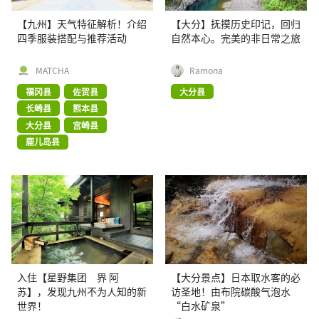
【九州】天气特征解析！介绍
【大分】抚摸历史印记，回归
四季服装搭配与推荐活动
自然本心。完美的非日常之旅
MATCHA
Ramona
福冈县
佐贺县
大分县
长崎县
熊本县
大分县
宫崎县
鹿儿岛县
入住【星野集团 界 阿
【大分景点】日本取水客的必
苏】，发现九州不为人知的新
访圣地！由布院碳酸气泡水
世界！
“白水矿泉”