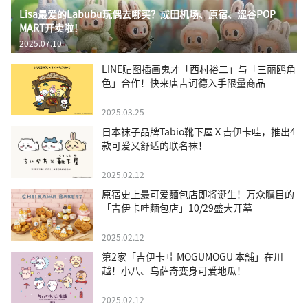
Lisa最爱的Labubu玩偶去哪买？成田机场、原宿、涩谷POP
MART开卖啦！
2025.07.10
LINE贴图插画鬼才「西村裕二」与「三丽鸥角
色」合作！快来唐吉诃德入手限量商品
2025.03.25
日本袜子品牌Tabio靴下屋Ｘ吉伊卡哇，推出4
款可爱又舒适的联名袜！
2025.02.12
原宿史上最可爱麵包店即将诞生！万众瞩目的
「吉伊卡哇麵包店」10/29盛大开幕
2025.02.12
第2家「吉伊卡哇 MOGUMOGU 本舖」在川
越！小八、乌萨奇变身可爱地瓜！
2025.02.12