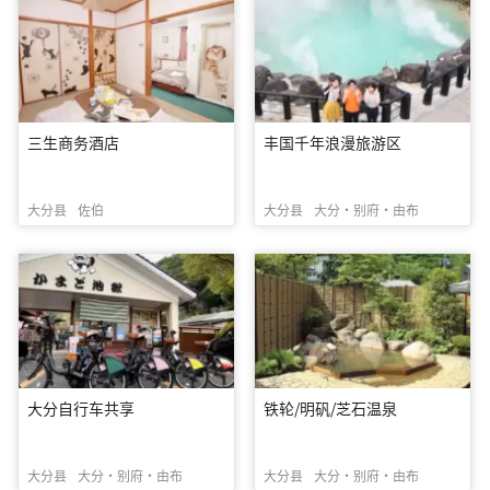
三生商务酒店
丰国千年浪漫旅游区
大分县
佐伯
大分县
大分・别府・由布
大分自行车共享
铁轮/明矾/芝石温泉
大分县
大分・别府・由布
大分县
大分・别府・由布