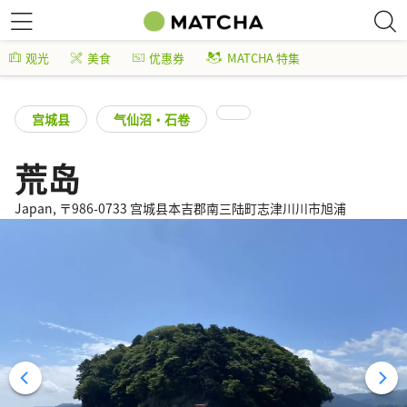
观光
美食
优惠券
MATCHA 特集
宫城县
气仙沼・石卷
荒岛
Japan, 〒986-0733 宫城县本吉郡南三陆町志津川川市旭浦