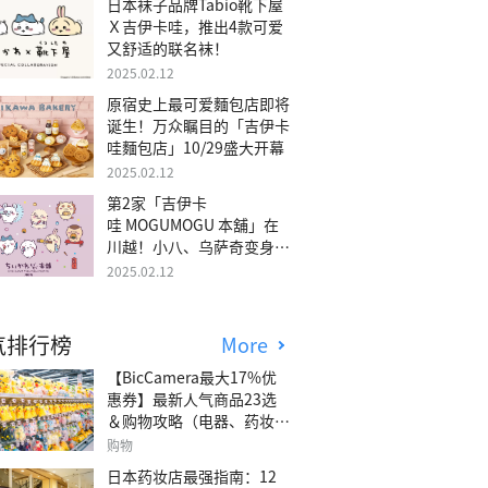
日本袜子品牌Tabio靴下屋
Ｘ吉伊卡哇，推出4款可爱
又舒适的联名袜！
2025.02.12
原宿史上最可爱麵包店即将
诞生！万众瞩目的「吉伊卡
哇麵包店」10/29盛大开幕
2025.02.12
第2家「吉伊卡
哇 MOGUMOGU 本舖」在
川越！小八、乌萨奇变身可
爱地瓜！
2025.02.12
气排行榜
More
【BicCamera最大17%优
惠券】最新人气商品23选
＆购物攻略（电器、药妆、
玩具等）
购物
日本药妆店最强指南：12