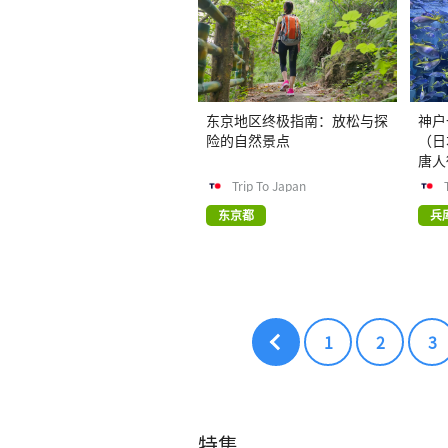
东京地区终极指南：放松与探
神户
险的自然景点
（日
唐人
Trip To Japan
东京都
兵
1
2
3
特集