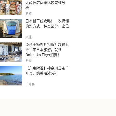
大药妆店优惠比较完整分
析！
购物
日本新干线攻略！一次搞懂
购票方式、种类区分、座位
交通
免税＋额外折扣就打超过九
折！来日本旅游，就到
Onitsuka Tiger消费！
购物
【东京附近】神奈川县＆千
叶县，绝美海滩6选
千叶县