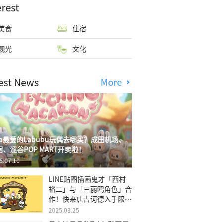
erest
美食
住宿
观光
文化
est News
More
isa最爱的Labubu玩偶去哪买？成田机场、
宿、涩谷POP MART开卖啦！
5.07.10
LINE贴图插画鬼才「西村
裕二」与「三丽鸥角色」合
作！快来唐吉诃德入手限量
商品
2025.03.25