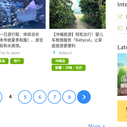
Int
一日游行程：体验浴衣
【冲绳旅游】轻松出行！婴儿
本传统夏季和服）、游览
车租借服务「Babycal」让家
街和水族馆。
庭旅游更便利
Lat
Trip To Japan
Babycal
库县
神户
冲绳县
那霸・冲绳・名护
L
原
202
4
5
6
7
8
More