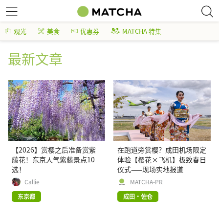
观光
美食
优惠券
MATCHA 特集
最新文章
【2026】赏樱之后准备赏紫
在跑道旁赏樱？成田机场限定
藤花！东京人气紫藤景点10
体验【樱花×飞机】极致春日
选！
仪式——现场实地报道
Callie
MATCHA-PR
东京都
成田・佐仓