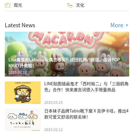
观光
文化
Latest News
More
Lisa最爱的Labubu玩偶去哪买？成田机场、原宿、涩谷POP
MART开卖啦！
2025.07.10
LINE贴图插画鬼才「西村裕二」与「三丽鸥角
色」合作！快来唐吉诃德入手限量商品
2025.03.25
日本袜子品牌Tabio靴下屋Ｘ吉伊卡哇，推出4
款可爱又舒适的联名袜！
2025.02.12