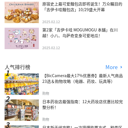
原宿史上最可爱麵包店即将诞生！万众瞩目的
「吉伊卡哇麵包店」10/29盛大开幕
2025.02.12
第2家「吉伊卡哇 MOGUMOGU 本舖」在川
越！小八、乌萨奇变身可爱地瓜！
2025.02.12
人气排行榜
More
【BicCamera最大17%优惠券】最新人气商品
23选＆购物攻略（电器、药妆、玩具等）
购物
日本药妆店最强指南：12大药妆店优惠比较完
整分析！
购物
日本新干线攻略！一次搞懂购票方式、种类区