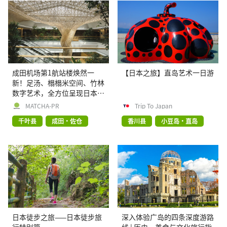
成田机场第1航站楼焕然一
【日本之旅】直岛艺术一日游
新！足汤、榻榻米空间、竹林
数字艺术，全方位呈现日本传
统文化与前沿科技的完美融合
MATCHA-PR
Trip To Japan
千叶县
成田・佐仓
香川县
小豆岛・直岛
日本徒步之旅——日本徒步旅
深入体验广岛的四条深度游路