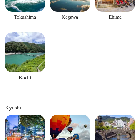
Tokushima
Kagawa
Ehime
Kochi
Kyūshū