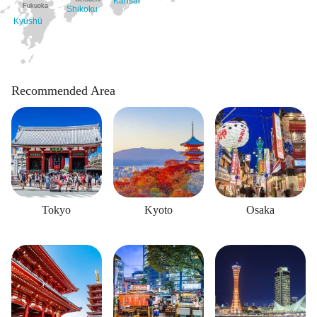
Kansai
Fukuoka
Shikoku
Kyūshū
Recommended Area
Tokyo
Kyoto
Osaka