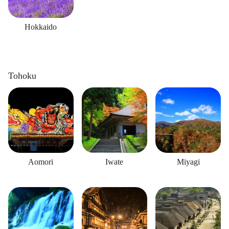
Hokkaido
Tohoku
Aomori
Iwate
Miyagi