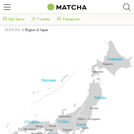
Qué hacer
Comida
Transporte
MATCHA
Region of Japan
Hokkaido
Sapporo
Hakodate
Okinawa
Tohoku
Sendai
Kanazawa
Nikko / Kinugawa
Chūbu
Chūgoku
Kanto
Kyoto
Hyogo
Tokyo
Hiroshima
Nagoya
Osaka
Setouchi