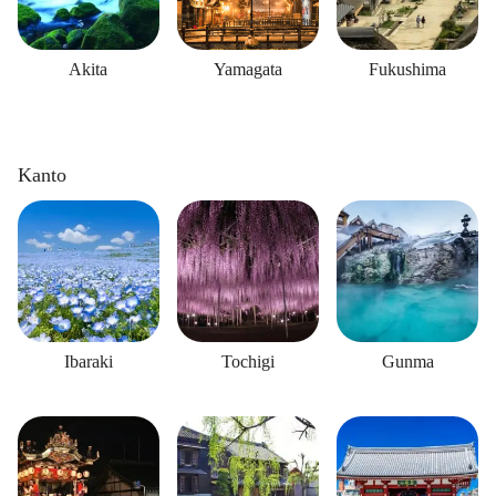
Akita
Yamagata
Fukushima
Kanto
Ibaraki
Tochigi
Gunma