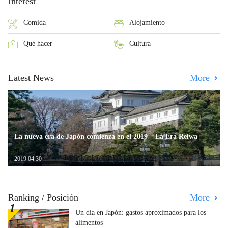
Interest
Comida
Alojamiento
Qué hacer
Cultura
Latest News
More
La nueva era de Japón comienza en el 2019 – La Era Reiwa
2019.04.30
Ranking / Posición
More
Un día en Japón: gastos aproximados para los
alimentos