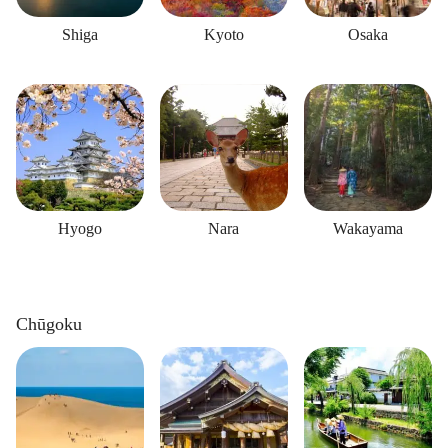
Shiga
Kyoto
Osaka
Hyogo
Nara
Wakayama
Chūgoku