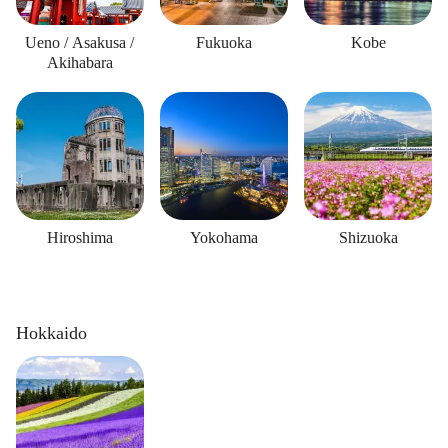
Ueno / Asakusa /
Fukuoka
Kobe
Akihabara
Hiroshima
Yokohama
Shizuoka
Hokkaido