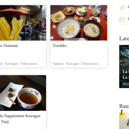
Lat
o Osatsuan
Torokko
ma
Kawagoe / Tokorozawa
Saitama
Kawagoe / Tokorozawa
La 
La 
2019
Ran
da Nagamineen Kawagoe
 Tsuji