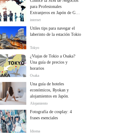
Conoce la SIM de Negocios
para Profesionales
Extranjeros en Japón de GTN
Mobile
internet
Útiles tips para navegar el
laberinto de la estación Tokio
Tokyo
¿Viajas de Tokio a Osaka?
Una guía de precios y
horarios
Osaka
Una guía de hoteles
económicos, Ryokan y
alojamientos en Japón.
Alojamiento
Fotografía de cosplay: 4
frases esenciales
Idioma