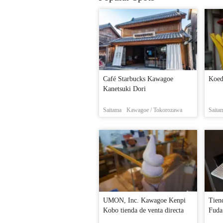
Café Starbucks Kawagoe
Koed
Kanetsuki Dori
Saitama
Kawagoe / Tokorozawa
Saita
UMON, Inc. Kawagoe Kenpi
Tien
Kobo tienda de venta directa
Fuda