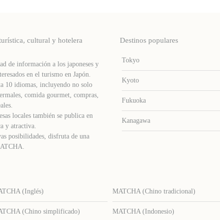
stica, cultural y hotelera
Destinos populares
Tokyo
d de información a los japoneses y
teresados ​​en el turismo en Japón.
Kyoto
a 10 idiomas, incluyendo no solo
s termales, comida gourmet, compras,
Fukuoka
ales.
sas locales también se publica en
Kanagawa
a y atractiva.
as posibilidades, disfruta de una
e MATCHA.
TCHA (Inglés)
MATCHA (Chino tradicional)
TCHA (Chino simplificado)
MATCHA (Indonesio)