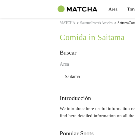
Area
Trav
MATCHA
SaitamaInterés Articles
SaitamaComi
Comida in Saitama
Buscar
Area
Saitama
Introducción
We introduce here useful information re
find here detailed information on all the
Popular Spots