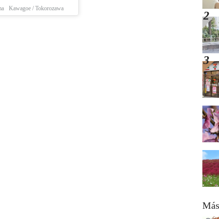
ma
Kawagoe / Tokorozawa
Más