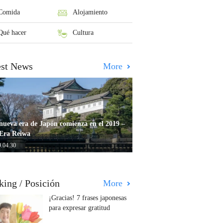
Comida
Alojamiento
Qué hacer
Cultura
est News
More
nueva era de Japón comienza en el 2019 –
Era Reiwa
.04.30
king / Posición
More
¡Gracias! 7 frases japonesas
para expresar gratitud