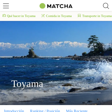
Qué hacer in Toyama
Comida in Toyama
Transporte in Toyama
Toyama
Introducción
Ranking / Posición
Más Reciente