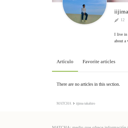
iijim
12
I live i
about a 
Artículo
Favorite articles
There are no articles in this section.
MATCHA
iijima takahiro
MATCHA: medio que ofrece información turí