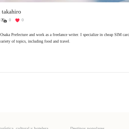
a takahiro
0
0
n Osaka Prefecture and work as a freelance writer. I specialize in cheap SIM card
variety of topics, including food and travel.
stica, cultural y hotelera
Destinos populares