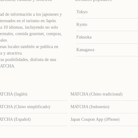
Tokyo
d de información a los japoneses y
teresados ​​en el turismo en Japón.
Kyoto
a 10 idiomas, incluyendo no solo
s termales, comida gourmet, compras,
Fukuoka
ales.
sas locales también se publica en
Kanagawa
a y atractiva.
as posibilidades, disfruta de una
e MATCHA.
TCHA (Inglés)
MATCHA (Chino tradicional)
TCHA (Chino simplificado)
MATCHA (Indonesio)
TCHA (Español)
Japan Coupon App (iPhone)