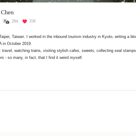
 Chen
284
358
Taipei, Taiwan. I worked in the inbound tourism industry in Kyoto, writing a blog
in October 2019.

 travel, watching trains, visiting stylish cafes, sweets, collecting seal stamp
rs - so many, in fact, that I find it weird myself.