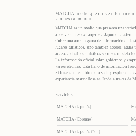
MATCHA: medio que ofrece información turí
japonesa al mundo
MATCHA es un medio que presenta una varieda
a los visitantes extranjeros a Japón que estén in
Cubre una amplia gama de información en hast
lugares turísticos, sino también hoteles, agua
acceso a destinos turísticos y cursos modelo ide
La información oficial sobre gobiernos y empre
varios idiomas. Está lleno de información fresc
Si buscas un cambio en tu vida y exploras nuev
experiencia maravillosa en Japón a través d
Servicios
MATCHA (Japonés)
MA
MATCHA (Coreano)
MA
MATCHA (Japonés fácil)
MA