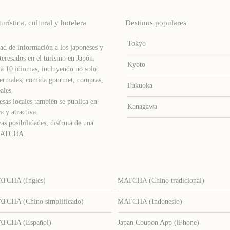
stica, cultural y hotelera
Destinos populares
Tokyo
d de información a los japoneses y
teresados ​​en el turismo en Japón.
Kyoto
a 10 idiomas, incluyendo no solo
s termales, comida gourmet, compras,
Fukuoka
ales.
sas locales también se publica en
Kanagawa
a y atractiva.
as posibilidades, disfruta de una
e MATCHA.
TCHA (Inglés)
MATCHA (Chino tradicional)
TCHA (Chino simplificado)
MATCHA (Indonesio)
TCHA (Español)
Japan Coupon App (iPhone)