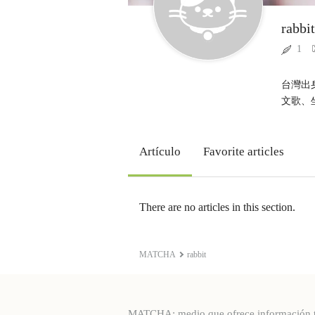
rabbit
1
台灣出
文歌、坐在
Artículo
Favorite articles
There are no articles in this section.
MATCHA
rabbit
MATCHA: medio que ofrece información turí