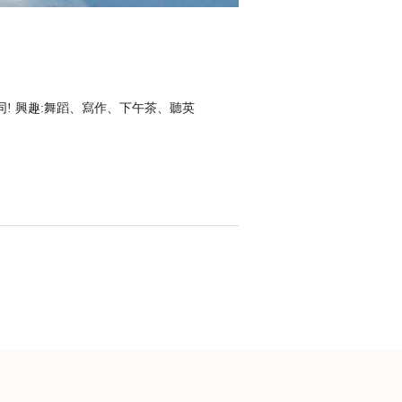
! 興趣:舞蹈、寫作、下午茶、聽英