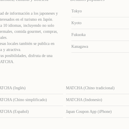
Tokyo
d de información a los japoneses y
teresados ​​en el turismo en Japón.
Kyoto
a 10 idiomas, incluyendo no solo
s termales, comida gourmet, compras,
Fukuoka
ales.
sas locales también se publica en
Kanagawa
a y atractiva.
as posibilidades, disfruta de una
e MATCHA.
TCHA (Inglés)
MATCHA (Chino tradicional)
TCHA (Chino simplificado)
MATCHA (Indonesio)
TCHA (Español)
Japan Coupon App (iPhone)