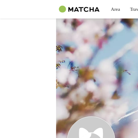
Area
Trav