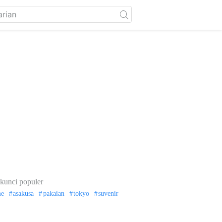
kunci populer
me
asakusa
pakaian
tokyo
suvenir