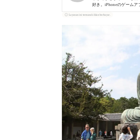
好き。iPhoneのゲー
Layanan ini termasuk iklan berbayar.