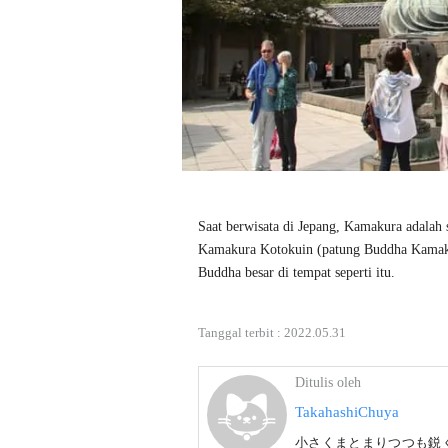
Saat berwisata di Jepang, Kamakura adalah s
Kamakura Kotokuin (patung Buddha Kamakura)
Buddha besar di tempat seperti itu. 
Tanggal terbit :
2022.05.31
Ditulis oleh
TakahashiChuya
小さくまとまりつつも鋭く