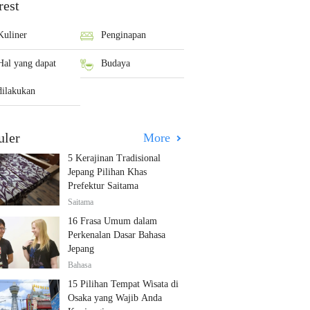
rest
Kuliner
Penginapan
Hal yang dapat
Budaya
dilakukan
uler
More
5 Kerajinan Tradisional
Jepang Pilihan Khas
Prefektur Saitama
Saitama
16 Frasa Umum dalam
Perkenalan Dasar Bahasa
Jepang
Bahasa
15 Pilihan Tempat Wisata di
Osaka yang Wajib Anda