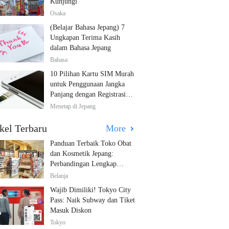
Kunjungi
Osaka
(Belajar Bahasa Jepang) 7
Ungkapan Terima Kasih
dalam Bahasa Jepang
Bahasa
10 Pilihan Kartu SIM Murah
untuk Penggunaan Jangka
Panjang dengan Registrasi
Multibahasa!
Menetap di Jepang
kel Terbaru
More
Panduan Terbaik Toko Obat
dan Kosmetik Jepang:
Perbandingan Lengkap
Diskon dari 12 Toko Farmasi
Belanja
Utama!
Wajib Dimiliki! Tokyo City
Pass: Naik Subway dan Tiket
Masuk Diskon
Tokyo