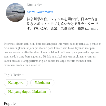
Ditulis oleh
Mami Wakamatsu
神奈川県在住。ジャンルを問わず、日本の古き
良きスポット・モノを追いかける旅ライターで
す。神社仏閣、温泉、老舗酒場、鉄道をはじめ
more
とした乗り物、などをテーマに旅を楽しんでい
ます。旅行以外の趣味はお酒を飲むこと、相撲
鑑賞、アート鑑賞、読書。江戸好き：
Informasi dalam artikel ini berdasarkan pada informasi saat liputan atau penulisan.
https://www.edoyu.work/
Ada kemungkinan terjadi perubahan pada konten dan biaya layanan maupun
produk setelah artikel ini diterbitkan. Silakan konfirmasi pada penyedia layanan
atau produk yang bersangkutan. Di dalam artikel ada kemungkinan tercantum
tautan afiliasi. Harap pertimbangkan secara matang sebelum membeli atau
memesan produk melalui afiliasi.
Topik Terkait
Kanagawa
Yokohama
Hal yang dapat dilakukan
Populer