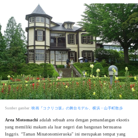
Sumber gambar:
映画『コクリコ坂』の舞台モデル、横浜・山手町散歩
Area Motomachi
adalah sebuah area dengan pemandangan eksotis
yang memiliki makam ala luar negeri dan bangunan bernuansa
Inggris. “Taman Minatonomieruoka” ini merupakan tempat yang