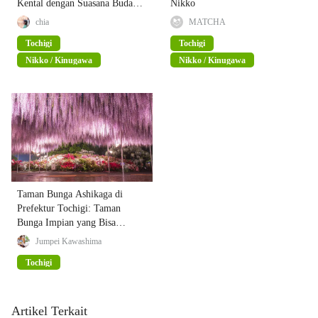
Kental dengan Suasana Budaya
Nikko
dan Sejarah
chia
MATCHA
Tochigi
Tochigi
Nikko / Kinugawa
Nikko / Kinugawa
Taman Bunga Ashikaga di
Prefektur Tochigi: Taman
Bunga Impian yang Bisa
Dinikmati Sepanjang Tahun!
Jumpei Kawashima
Tochigi
Artikel Terkait