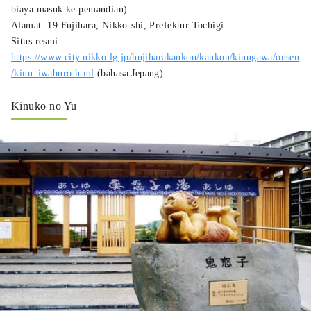
biaya masuk ke pemandian)
Alamat: 19 Fujihara, Nikko-shi, Prefektur Tochigi
Situs resmi:
https://www.city.nikko.lg.jp/hujiharakankou/kankou/kinugawa/onsen
/kinu_iwaburo.html
(bahasa Jepang)
Kinuko no Yu