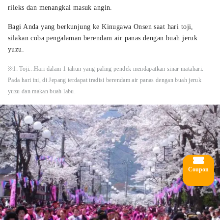
rileks dan menangkal masuk angin.
Bagi Anda yang berkunjung ke Kinugawa Onsen saat hari toji,
silakan coba pengalaman berendam air panas dengan buah jeruk
yuzu.
※1: Toji...Hari dalam 1 tahun yang paling pendek mendapatkan sinar matahari.
Pada hari ini, di Jepang terdapat tradisi berendam air panas dengan buah jeruk
yuzu dan makan buah labu.
Coupon