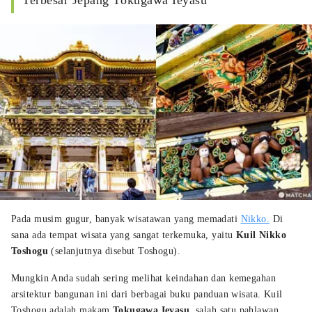
Terbesar Jepang Tokugawa Ieyasu
Pada musim gugur, banyak wisatawan yang memadati
Nikko.
Di
sana ada tempat wisata yang sangat terkemuka, yaitu
Kuil Nikko
Toshogu
(selanjutnya disebut Toshogu).
Mungkin Anda sudah sering melihat keindahan dan kemegahan
arsitektur bangunan ini dari berbagai buku panduan wisata. Kuil
Toshogu adalah makam
Tokugawa Ieyasu
, salah satu pahlawan