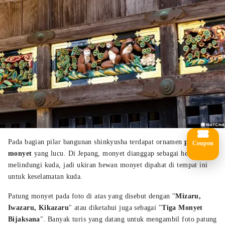
Pada bagian pilar bangunan shinkyusha terdapat ornamen
pahatan
Coupon
monyet
yang lucu. Di Jepang, monyet dianggap sebagai hewan yang
melindungi kuda, jadi ukiran hewan monyet dipahat di tempat ini
untuk keselamatan kuda.
Patung monyet pada foto di atas yang disebut dengan "
Mizaru,
Iwazaru, Kikazaru
" atau diketahui juga sebagai "
Tiga Monyet
Bijaksana
". Banyak turis yang datang untuk mengambil foto patung