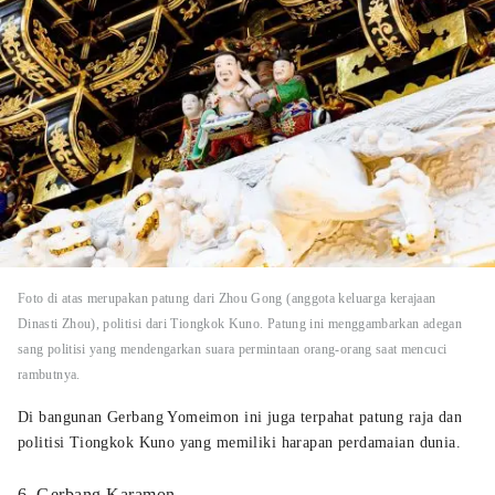
Foto di atas merupakan patung dari Zhou Gong (anggota keluarga kerajaan
Dinasti Zhou), politisi dari Tiongkok Kuno. Patung ini menggambarkan adegan
sang politisi yang mendengarkan suara permintaan orang-orang saat mencuci
rambutnya.
Di bangunan Gerbang Yomeimon ini juga terpahat patung raja dan
politisi Tiongkok Kuno yang memiliki harapan perdamaian dunia.
6. Gerbang Karamon