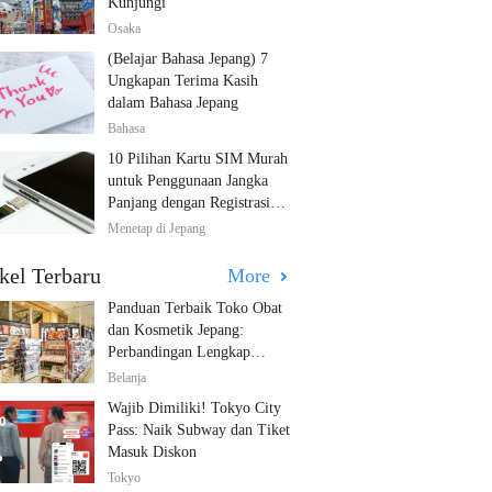
Kunjungi
Osaka
(Belajar Bahasa Jepang) 7
Ungkapan Terima Kasih
dalam Bahasa Jepang
Bahasa
10 Pilihan Kartu SIM Murah
untuk Penggunaan Jangka
Panjang dengan Registrasi
Multibahasa!
Menetap di Jepang
kel Terbaru
More
Panduan Terbaik Toko Obat
dan Kosmetik Jepang:
Perbandingan Lengkap
Diskon dari 12 Toko Farmasi
Belanja
Utama!
Wajib Dimiliki! Tokyo City
Pass: Naik Subway dan Tiket
Masuk Diskon
Tokyo