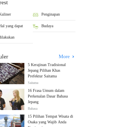
rest
Kuliner
Penginapan
Hal yang dapat
Budaya
dilakukan
uler
More
5 Kerajinan Tradisional
Jepang Pilihan Khas
Prefektur Saitama
Saitama
16 Frasa Umum dalam
Perkenalan Dasar Bahasa
Jepang
Bahasa
15 Pilihan Tempat Wisata di
Osaka yang Wajib Anda