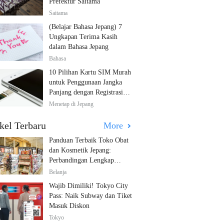
Prefektur Saitama
Saitama
(Belajar Bahasa Jepang) 7
Ungkapan Terima Kasih
dalam Bahasa Jepang
Bahasa
10 Pilihan Kartu SIM Murah
untuk Penggunaan Jangka
Panjang dengan Registrasi
Multibahasa!
Menetap di Jepang
kel Terbaru
More
Panduan Terbaik Toko Obat
dan Kosmetik Jepang:
Perbandingan Lengkap
Diskon dari 12 Toko Farmasi
Belanja
Utama!
Wajib Dimiliki! Tokyo City
Pass: Naik Subway dan Tiket
Masuk Diskon
Tokyo