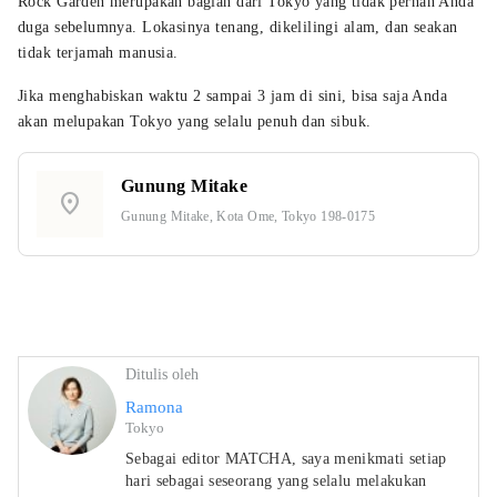
Rock Garden merupakan bagian dari Tokyo yang tidak pernah Anda
duga sebelumnya. Lokasinya tenang, dikelilingi alam, dan seakan
tidak terjamah manusia.
Jika menghabiskan waktu 2 sampai 3 jam di sini, bisa saja Anda
akan melupakan Tokyo yang selalu penuh dan sibuk.
Gunung Mitake
location_on
Gunung Mitake, Kota Ome, Tokyo 198-0175
Ditulis oleh
Ramona
Tokyo
Sebagai editor MATCHA, saya menikmati setiap
hari sebagai seseorang yang selalu melakukan