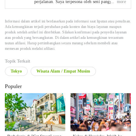
perjalanan. Saya terpesona oleh seni panggung
more
Jepang, terutama Noh. Saya juga menulis novel.
Informasi dalam artikel ini berdasarkan pada informasi saat liputan atau penulisan.
Ada kemungkinan terjadi perubahan pada konten dan biaya layanan maupun
produk setelah artikel ini diterbitkan. Silakan konfirmasi pada penyedia layanan
atau produk yang bersangkutan. Di dalam artikel ada kemungkinan tercantum
tautan afiliasi. Harap pertimbangkan secara matang sebelum membeli atau
memesan produk melalui afiliasi.
Topik Terkait
Tokyo
Wisata Alam / Empat Musim
Populer