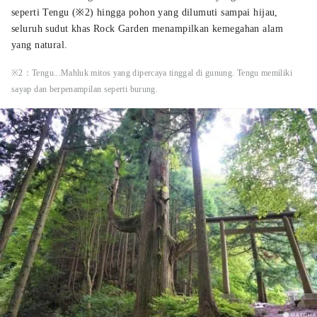
seperti Tengu (※2) hingga pohon yang dilumuti sampai hijau,
seluruh sudut khas Rock Garden menampilkan kemegahan alam
yang natural.
※2：Tengu...Mahluk mitos yang dipercaya tinggal di gunung. Tengu memiliki
sayap dan berpenampilan seperti burung.