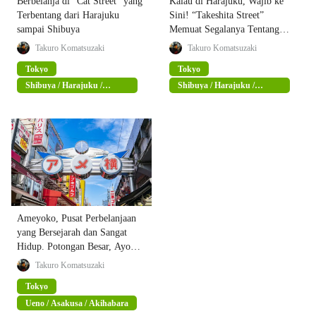
Berbelanja di "Cat Street" yang
Kalau di Harajuku, Wajib ke
Terbentang dari Harajuku
Sini! “Takeshita Street”
sampai Shibuya
Memuat Segalanya Tentang
Harajuku!
Takuro Komatsuzaki
Takuro Komatsuzaki
Tokyo
Tokyo
Shibuya / Harajuku /
Shibuya / Harajuku /
Omotesando
Omotesando
Ameyoko, Pusat Perbelanjaan
yang Bersejarah dan Sangat
Hidup. Potongan Besar, Ayo
Belanja !!!
Takuro Komatsuzaki
Tokyo
Ueno / Asakusa / Akihabara