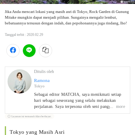
Jika Anda mencari lokasi yang masih asri di Tokyo, Rock Garden di Gunung 
Mitake mungkin dapat menjadi pilihan. Sungainya mengalir lembut, 
bebatuannya tersusun dengan indah, dan pepohonannya juga rindang, lho!
Tanggal terbit :
2020.02.29
Ditulis oleh
Ramona
Tokyo
Sebagai editor MATCHA, saya menikmati setiap
hari sebagai seseorang yang selalu melakukan
perjalanan. Saya terpesona oleh seni panggung
more
Jepang, terutama Noh. Saya juga menulis novel.
Layanan ini termasuk iklan berbayar.
Tokyo yang Masih Asri