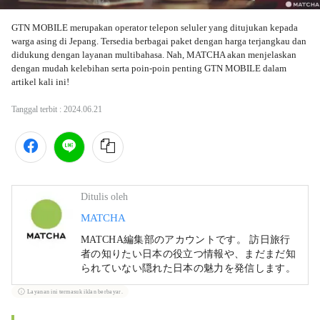
GTN MOBILE merupakan operator telepon seluler yang ditujukan kepada 
warga asing di Jepang. Tersedia berbagai paket dengan harga terjangkau dan 
didukung dengan layanan multibahasa. Nah, MATCHA akan menjelaskan 
dengan mudah kelebihan serta poin-poin penting GTN MOBILE dalam 
Tanggal terbit :
2024.06.21
Ditulis oleh
MATCHA
MATCHA編集部のアカウントです。 訪日旅行
者の知りたい日本の役立つ情報や、まだまだ知
られていない隠れた日本の魅力を発信します。
Layanan ini termasuk iklan berbayar.