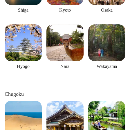
Shiga
Kyoto
Osaka
Hyogo
Nara
Wakayama
Chugoku