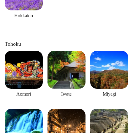
Hokkaido
Tohoku
Aomori
Iwate
Miyagi