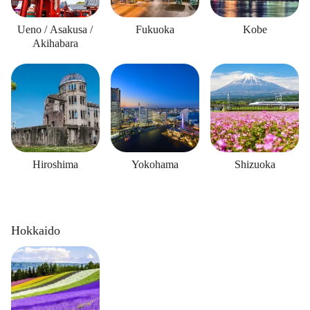
Ueno / Asakusa /
Fukuoka
Kobe
Akihabara
Hiroshima
Yokohama
Shizuoka
Hokkaido