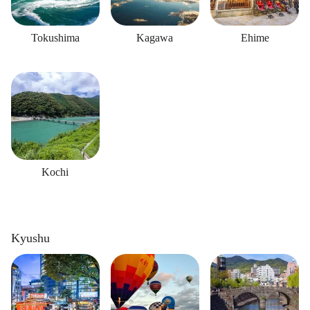
Tokushima
Kagawa
Ehime
Kochi
Kyushu