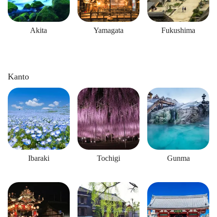
Akita
Yamagata
Fukushima
Kanto
Ibaraki
Tochigi
Gunma