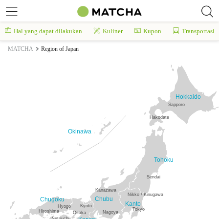
Hal yang dapat dilakukan
Kuliner
Kupon
Transportasi
MATCHA
Region of Japan
Hokkaido
Sapporo
Hakodate
Okinawa
Tohoku
Sendai
Kanazawa
Nikko / Kinugawa
Chubu
Chugoku
Kanto
Kyoto
Hyogo
Tokyo
Hiroshima
Nagoya
Osaka
Setouchi