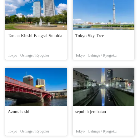
Taman Kinshi Bangsal Sumida
Tokyo Sky Tree
Tokyo
Oshiage / Ryogoku
Tokyo
Oshiage / Ryogoku
Azumabashi
sepuluh jembatan
Tokyo
Oshiage / Ryogoku
Tokyo
Oshiage / Ryogoku