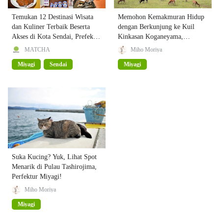
Temukan 12 Destinasi Wisata
Memohon Kemakmuran Hidup
dan Kuliner Terbaik Beserta
dengan Berkunjung ke Kuil
Akses di Kota Sendai, Prefektur
Kinkasan Koganeyama,
Miyagi!
Perfektur Miyagi
MATCHA
Miho Moriya
Miyagi
Sendai
Miyagi
Suka Kucing? Yuk, Lihat Spot
Menarik di Pulau Tashirojima,
Perfektur Miyagi!
Miho Moriya
Miyagi