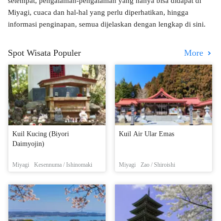
setempat, pengalaman-pengalaman yang hanya bisa didapat di
Miyagi, cuaca dan hal-hal yang perlu diperhatikan, hingga
informasi penginapan, semua dijelaskan dengan lengkap di sini.
Spot Wisata Populer
More
Kuil Kucing (Biyori
Kuil Air Ular Emas
Daimyojin)
Miyagi
Kesennuma / Ishinomaki
Miyagi
Zao / Shiroishi