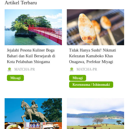
Artikel Terbaru
Jejalahi Pesona Kuliner Boga
Tidak Hanya Sushi! Nikmati
Bahari dan Kuil Bersejarah di
Kelezatan Kamaboko Khas
Kota Pelabuhan Shiogama
Onagawa, Prefekur Miyagi
MATCHA-PR
MATCHA-PR
Miyagi
Miyagi
Kesennuma / Ishinomaki