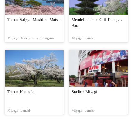
Taman Saigyo Moshi no Matsu
Mendefinisikan Kuil Tathagata
Barat
Miyagi
Matsushima / Shiogama
Miyagi
Sendai
Taman Katsuoka
Stadion Miyagi
Miyagi
Sendai
Miyagi
Sendai