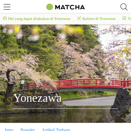
Hal yang dapat dilakukan di Yonezawa
Kuliner di Yonezawa
T
Yonezawa
Intro
Populer
Artikel Terbaru