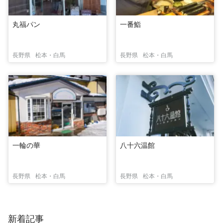
丸福パン
一番鮨
長野県
松本・白馬
長野県
松本・白馬
一輪の華
八十六温館
長野県
松本・白馬
長野県
松本・白馬
新着記事