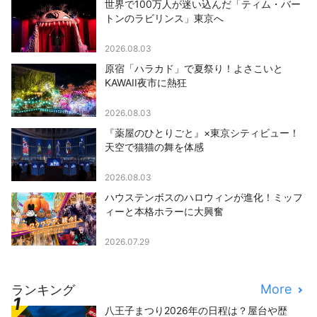
世界で100万人が迷い込んだ「ティム・バー
トンのラビリンス」東京へ
2026.08.03
原宿「ハラカド」で夏祭り！よさこいと
KAWAII夜市に熱狂
2026.08.03
『薬屋のひとりごと』×東京シティビュー！
天空で猫猫の舞を体感
2026.08.03
ハウステンボスのハロウィンが進化！ミッフ
ィーと本格ホラーに大興奮
2026.07.29
More
ランキング
八王子まつり2026年の日程は？屋台や歴