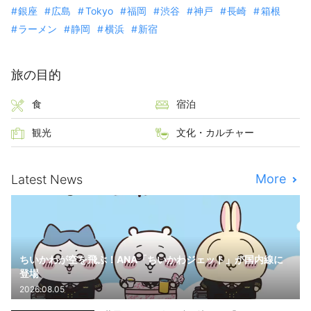
銀座
広島
Tokyo
福岡
渋谷
神戸
長崎
箱根
ラーメン
静岡
横浜
新宿
旅の目的
食
宿泊
観光
文化・カルチャー
More
Latest News
ちいかわが空を飛ぶ！ANA「ちいかわジェット」が国内線に
登場
2026.08.05