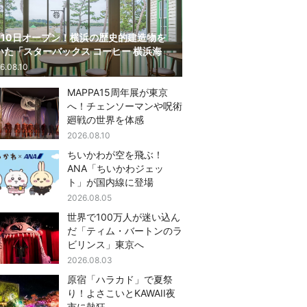
月10日オープン！横浜の歴史的建造物を
いた「スターバックス コーヒー 横浜海の
園店」
6.08.10
MAPPA15周年展が東京
へ！チェンソーマンや呪術
廻戦の世界を体感
2026.08.10
ちいかわが空を飛ぶ！
ANA「ちいかわジェッ
ト」が国内線に登場
2026.08.05
世界で100万人が迷い込ん
だ「ティム・バートンのラ
ビリンス」東京へ
2026.08.03
原宿「ハラカド」で夏祭
り！よさこいとKAWAII夜
市に熱狂