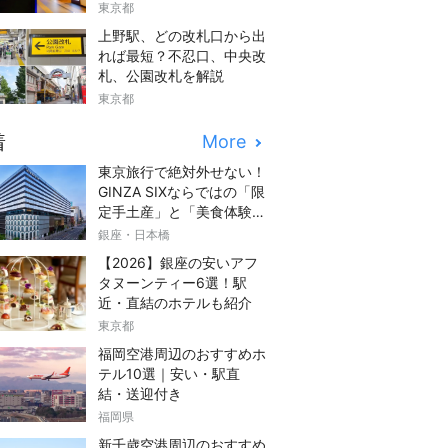
つきでご紹介
東京都
上野駅、どの改札口から出
れば最短？不忍口、中央改
札、公園改札を解説
東京都
着
More
東京旅行で絶対外せない！
GINZA SIXならではの「限
定手土産」と「美食体験」
完全ガイド
銀座・日本橋
【2026】銀座の安いアフ
タヌーンティー6選！駅
近・直結のホテルも紹介
東京都
福岡空港周辺のおすすめホ
テル10選｜安い・駅直
結・送迎付き
福岡県
新千歳空港周辺のおすすめ