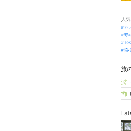
人気
カ
寿
To
箱
旅
Lat