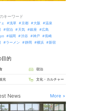
のキーワード
フェ
浅草
京都
大阪
温泉
司
宿泊
天気
銀座
広島
kyo
福岡
渋谷
神戸
長崎
根
ラーメン
静岡
横浜
新宿
の目的
食
宿泊
観光
文化・カルチャー
est News
More