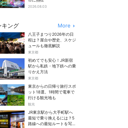
2026.08.03
ンキング
More
八王子まつり2026年の日
程は？屋台や歴史、スケジ
ュールも徹底解説
東京都
初めてでも安心！JR新宿
駅から私鉄・地下鉄への乗
りかえ方法
東京都
東京からの日帰り旅行スポ
ット18選。1時間で電車で
行ける観光地も
観光
JR東京駅から大手町駅へ
最短で乗り換えるには？5
路線への最短ルートを写真