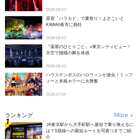
2026.08.03
原宿「ハラカド」で夏祭り！よさこいと
KAWAII夜市に熱狂
2026.08.03
『薬屋のひとりごと』×東京シティビュー！
天空で猫猫の舞を体感
2026.08.03
ハウステンボスのハロウィンが進化！ミッフ
ィーと本格ホラーに大興奮
2026.07.29
More
ランキング
JR東京駅から大手町駅へ最短で乗り換えるに
は？5路線への最短ルートを写真つきでご紹
介