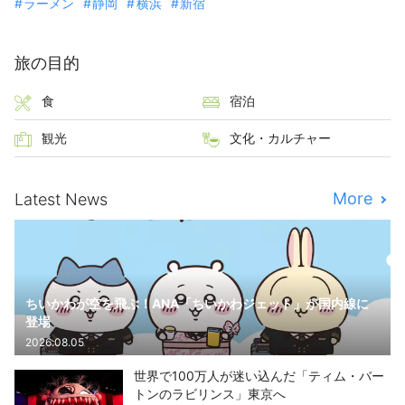
ラーメン
静岡
横浜
新宿
旅の目的
食
宿泊
観光
文化・カルチャー
More
Latest News
ちいかわが空を飛ぶ！ANA「ちいかわジェット」が国内線に
登場
2026.08.05
世界で100万人が迷い込んだ「ティム・バー
トンのラビリンス」東京へ