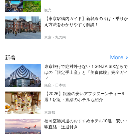
観光
【東京駅構内ガイド】新幹線のりば・乗りか
え方法をわかりやすく解説！
東京・丸の内
More
新着
東京旅行で絶対外せない！GINZA SIXならで
はの「限定手土産」と「美食体験」完全ガイ
ド
銀座・日本橋
【2026】銀座の安いアフタヌーンティー6
選！駅近・直結のホテルも紹介
東京都
福岡空港周辺のおすすめホテル10選｜安い・
駅直結・送迎付き