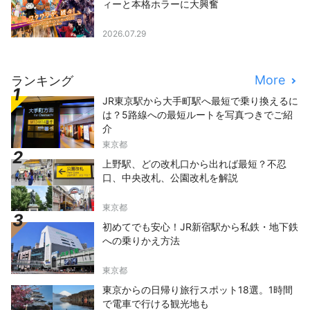
ィーと本格ホラーに大興奮
2026.07.29
More
ランキング
JR東京駅から大手町駅へ最短で乗り換えるに
は？5路線への最短ルートを写真つきでご紹
介
東京都
上野駅、どの改札口から出れば最短？不忍
口、中央改札、公園改札を解説
東京都
初めてでも安心！JR新宿駅から私鉄・地下鉄
への乗りかえ方法
東京都
東京からの日帰り旅行スポット18選。1時間
で電車で行ける観光地も