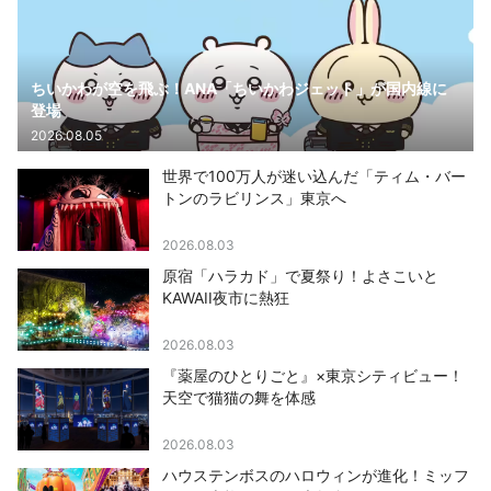
ちいかわが空を飛ぶ！ANA「ちいかわジェット」が国内線に
登場
2026.08.05
世界で100万人が迷い込んだ「ティム・バー
トンのラビリンス」東京へ
2026.08.03
原宿「ハラカド」で夏祭り！よさこいと
KAWAII夜市に熱狂
2026.08.03
『薬屋のひとりごと』×東京シティビュー！
天空で猫猫の舞を体感
2026.08.03
ハウステンボスのハロウィンが進化！ミッフ