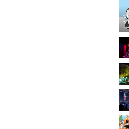
ち
ッ
202