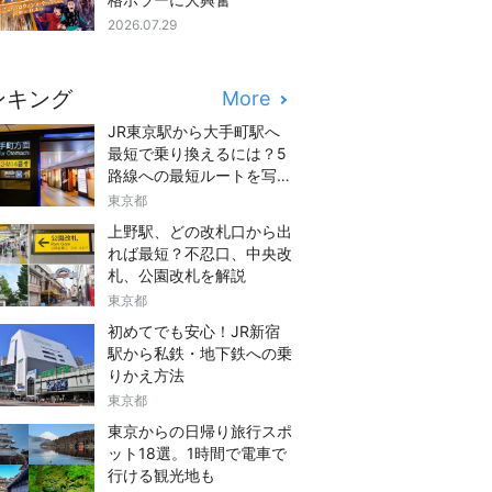
2026.07.29
ンキング
More
JR東京駅から大手町駅へ
最短で乗り換えるには？5
路線への最短ルートを写真
つきでご紹介
東京都
上野駅、どの改札口から出
れば最短？不忍口、中央改
札、公園改札を解説
東京都
初めてでも安心！JR新宿
駅から私鉄・地下鉄への乗
りかえ方法
東京都
東京からの日帰り旅行スポ
ット18選。1時間で電車で
行ける観光地も