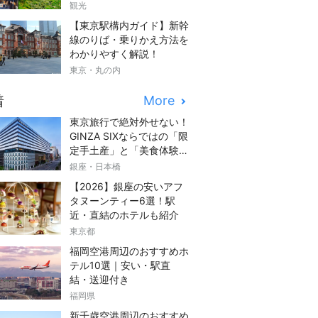
観光
【東京駅構内ガイド】新幹
線のりば・乗りかえ方法を
わかりやすく解説！
東京・丸の内
着
More
東京旅行で絶対外せない！
GINZA SIXならではの「限
定手土産」と「美食体験」
完全ガイド
銀座・日本橋
【2026】銀座の安いアフ
タヌーンティー6選！駅
近・直結のホテルも紹介
東京都
福岡空港周辺のおすすめホ
テル10選｜安い・駅直
結・送迎付き
福岡県
新千歳空港周辺のおすすめ