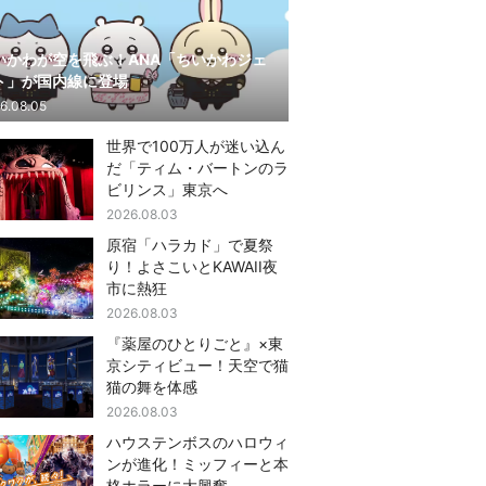
いかわが空を飛ぶ！ANA「ちいかわジェ
ト」が国内線に登場
6.08.05
世界で100万人が迷い込ん
だ「ティム・バートンのラ
ビリンス」東京へ
2026.08.03
原宿「ハラカド」で夏祭
り！よさこいとKAWAII夜
市に熱狂
2026.08.03
『薬屋のひとりごと』×東
京シティビュー！天空で猫
猫の舞を体感
2026.08.03
ハウステンボスのハロウィ
ンが進化！ミッフィーと本
格ホラーに大興奮