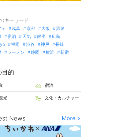
のキーワード
フェ
浅草
京都
大阪
温泉
司
宿泊
天気
銀座
広島
kyo
福岡
渋谷
神戸
長崎
根
ラーメン
静岡
横浜
新宿
の目的
食
宿泊
観光
文化・カルチャー
est News
More