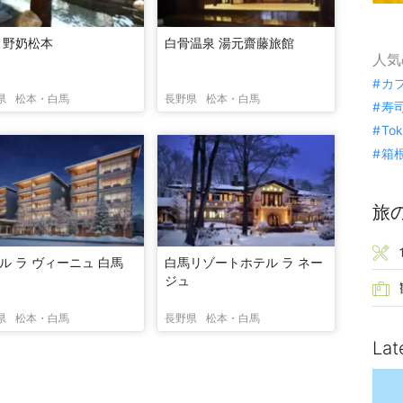
 野奶松本
白骨温泉 湯元齋藤旅館
人気
カ
県
松本・白馬
長野県
松本・白馬
寿
To
箱
旅
ル ラ ヴィーニュ 白馬
白馬リゾートホテル ラ ネー
ジュ
県
松本・白馬
長野県
松本・白馬
Lat