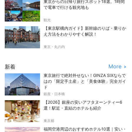
東京からの日帰り旅行スポット18選。1時間
で電車で行ける観光地も
観光
【東京駅構内ガイド】新幹線のりば・乗りか
え方法をわかりやすく解説！
東京・丸の内
More
新着
東京旅行で絶対外せない！GINZA SIXならで
はの「限定手土産」と「美食体験」完全ガイ
ド
銀座・日本橋
【2026】銀座の安いアフタヌーンティー6
選！駅近・直結のホテルも紹介
東京都
福岡空港周辺のおすすめホテル10選｜安い・