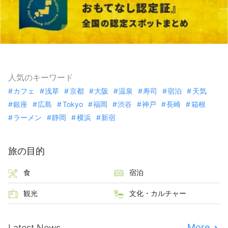
人気のキーワード
カフェ
浅草
京都
大阪
温泉
寿司
宿泊
天気
銀座
広島
Tokyo
福岡
渋谷
神戸
長崎
箱根
ラーメン
静岡
横浜
新宿
旅の目的
食
宿泊
観光
文化・カルチャー
More
Latest News