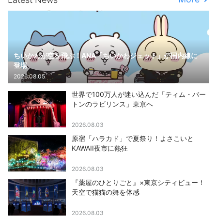
ちいかわが空を飛ぶ！ANA「ちいかわジェット」が国内線に
登場
2026.08.05
世界で100万人が迷い込んだ「ティム・バー
トンのラビリンス」東京へ
2026.08.03
原宿「ハラカド」で夏祭り！よさこいと
KAWAII夜市に熱狂
2026.08.03
『薬屋のひとりごと』×東京シティビュー！
天空で猫猫の舞を体感
2026.08.03