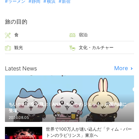
ラーメン
静岡
横浜
新宿
旅の目的
食
宿泊
観光
文化・カルチャー
More
Latest News
ちいかわが空を飛ぶ！ANA「ちいかわジェット」が国内線に
登場
2026.08.05
世界で100万人が迷い込んだ「ティム・バー
トンのラビリンス」東京へ