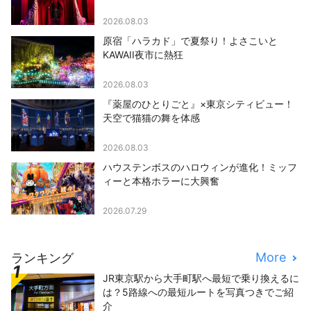
2026.08.03
原宿「ハラカド」で夏祭り！よさこいと
KAWAII夜市に熱狂
2026.08.03
『薬屋のひとりごと』×東京シティビュー！
天空で猫猫の舞を体感
2026.08.03
ハウステンボスのハロウィンが進化！ミッフ
ィーと本格ホラーに大興奮
2026.07.29
More
ランキング
JR東京駅から大手町駅へ最短で乗り換えるに
は？5路線への最短ルートを写真つきでご紹
介