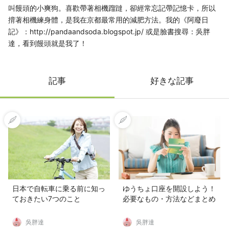
叫饅頭的小爽狗。喜歡帶著相機蹓躂，卻經常忘記帶記憶卡，所以
揹著相機練身體，是我在京都最常用的減肥方法。我的《阿廢日
記》：http://pandaandsoda.blogspot.jp/ 或是臉書搜尋：吳胖
達，看到饅頭就是我了！
記事
好きな記事
日本で自転車に乗る前に知っ
ゆうちょ口座を開設しよう！
ておきたい7つのこと
必要なもの・方法などまとめ
吳胖達
吳胖達