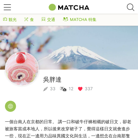
観光
食
交通
MATCHA 特集
吳胖達
33
12
337
一個台南人在京都的日常。 講一口和破牛仔褲相襯的破日文，卻老
被旅客當成本地人，所以後來改穿裙子了，覺得這樣日文就會進步
一些，現在正一邊用力品味異國文化與生活，一邊想念在台南那隻