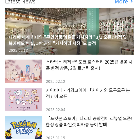
Latest News
More
나라에 세계 최대의 "무인양품 이온몰 가시하라" 3/1 오픈! 서점 및
북카페도 병설, 5만 권의 "가시하라 서점"도 출점
2025.02.13
스타벅스 리저브® 도쿄 로스터리 2025년 벚꽃 시
즌 한정 상품, 2월 로맨틱 출시!
2025.02.12
사이타마・가와고에에 「치이카와 모구모구 본
점」이 오픈!
2025.02.04
「포켓몬 스토어」나리타 공항점이 리뉴얼 오픈!
한정 상품 파일럿 피카츄 등이 발매
2025.01.15