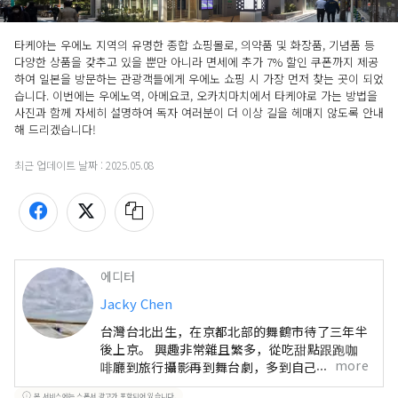
타케야는 우에노 지역의 유명한 종합 쇼핑몰로, 의약품 및 화장품, 기념품 등 
다양한 상품을 갖추고 있을 뿐만 아니라 면세에 추가 7% 할인 쿠폰까지 제공
하여 일본을 방문하는 관광객들에게 우에노 쇼핑 시 가장 먼저 찾는 곳이 되었
습니다. 이번에는 우에노역, 아메요코, 오카치마치에서 타케야로 가는 방법을 
사진과 함께 자세히 설명하여 독자 여러분이 더 이상 길을 헤매지 않도록 안내
해 드리겠습니다!
최근 업데이트 날짜 :
2025.05.08
에디터
Jacky Chen
台灣台北出生，在京都北部的舞鶴市待了三年半
後上京。 興趣非常雜且繁多，從吃甜點跟跑咖
more
啡廳到旅行攝影再到舞台劇，多到自己都覺得不
可思議。
본 서비스에는 스폰서 광고가 포함되어 있습니다.