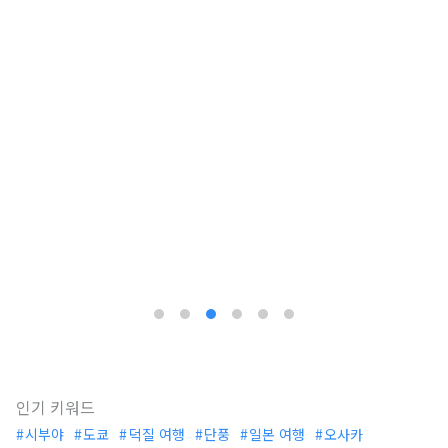
인기 키워드
시부야
도쿄
덕질 여행
단풍
일본 여행
오사카