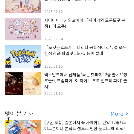
2025.02.12
사이타마・가와고에에 「치이카와 모구모구 본
점」이 오픈!
2025.02.04
「포켓몬 스토어」나리타 공항점이 리뉴얼 오픈!
한정 상품 파일럿 피카츄 등이 발매
2025.01.15
맥도날드에서 신제품 '녹는 핫파이' 2종 출시! '생
초콜릿 크림파이' & '화이트 초코 밀크티 파이' 출
시!
2025.01.15
많이 본 기사
More
[쿠폰 포함] 일본에서 꼭 사야하는 안약 12종! 스
마트폰이나 콘택트 렌즈로 인한 눈 피로에 최적!