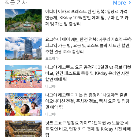
최근 기사
More
아타미 아카오 포레스트 완전 정복: 입장료 가격
변동제, KKday 10% 할인 예매 팁, 쿠마 켄고 카
페 및 가는 법 총정리
요코하마 에어 캐빈 완전 정복: 사쿠라기초역-운하
파크역 가는 법, 요금 및 코스모 클락 세트권 할인,
추천 관광 코스 총정리
요코하마
나고야 레고랜드 요금 총정리: 1일권 vs 콤보 티켓
비교, 연간 패스포트 종류 및 KKday 온라인 사전
할인 예매 팁
나고야
나고야 레고랜드 가는 법 총정리: 나고야역 출발
아오나미선 전철, 주차장 정보, 택시 요금 및 입장
권 예약 팁
나고야
닛코 도쇼구 입장료 가이드: 단독권 vs 보물관 세
트 할인 비교, 현장 카드 결제 및 KKday 사전 예매
팁