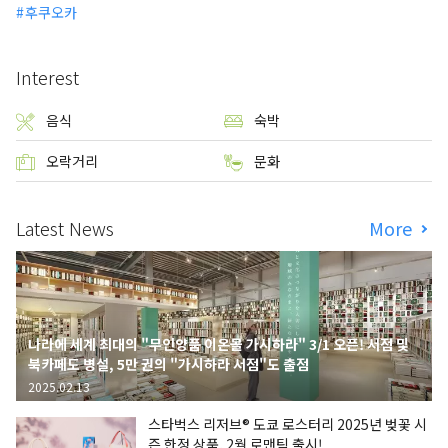
후쿠오카
Interest
음식
숙박
오락거리
문화
Latest News
More
나라에 세계 최대의 "무인양품 이온몰 가시하라" 3/1 오픈! 서점 및
북카페도 병설, 5만 권의 "가시하라 서점"도 출점
2025.02.13
스타벅스 리저브® 도쿄 로스터리 2025년 벚꽃 시
즌 한정 상품, 2월 로맨틱 출시!