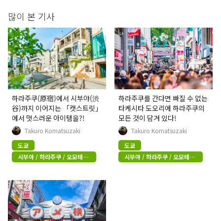
많이 본 기사
하라주쿠(原宿)에서 시부야(渋
하라주쿠를 간다면 빠질 수 없는
谷)까지 이어지는 「캣스트릿」
타케시타 도오리에 하라주쿠의
에서 멋스러운 아이템을?!
모든 것이 담겨 있다!
Takuro Komatsuzaki
Takuro Komatsuzaki
도쿄
도쿄
시부야 / 하라주쿠 / 오모테산
시부야 / 하라주쿠 / 오모테산
도
도