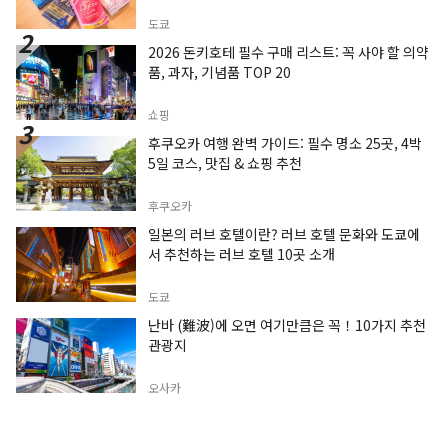
도쿄
2026 돈키호테 필수 구매 리스트: 꼭 사야 할 의약
품, 과자, 기념품 TOP 20
쇼핑
후쿠오카 여행 완벽 가이드: 필수 명소 25곳, 4박
5일 코스, 맛집 & 쇼핑 추천
후쿠오카
일본의 러브 호텔이란? 러브 호텔 문화와 도쿄에
서 추천하는 러브 호텔 10곳 소개
도쿄
난바 (難波)에 오면 여기만큼은 꼭！10가지 추천
관광지
오사카