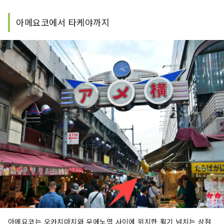
아메요코에서 타케야까지
아메요코는 오카치마치와 우에노역 사이에 위치한 활기 넘치는 상점