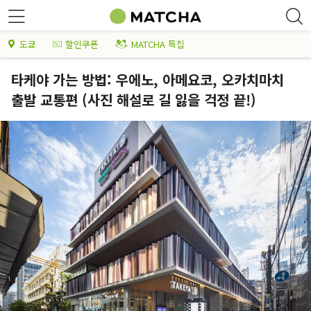
도쿄
할인쿠폰
MATCHA 특집
타케야 가는 방법: 우에노, 아메요코, 오카치마치
출발 교통편 (사진 해설로 길 잃을 걱정 끝!)