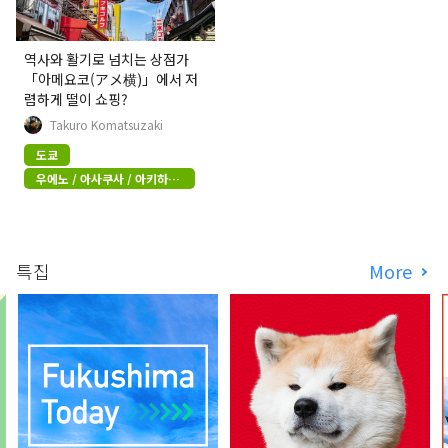
역사와 활기로 넘치는 상점가
「아메요코(アメ横)」에서 저
렴하게 떨이 쇼핑?
Takuro Komatsuzaki
도쿄
우에노 / 아사쿠사 / 아키하바
라
특집
More