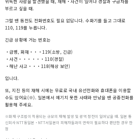
위독한 사람을 발견했을 때, 재해・사건이 일어나 경찰과 구급차를
부르고 싶을 때.
그럴 땐 동전도 전화번호도 필요 없답니다. 수화기를 들고 그대로
110, 119를 누릅니다.
긴급 상황에 거는 번호는
・급병, 화재・・・119(소방, 긴급)
・사건・・・・・・110(경찰)
・해난 사고・・・118(해상 보안)
입니다.
또, 지진 등의 재해 시에는 무료로 국내 유선전화와 휴대폰을 이용할
수도 있어요(※). 일본에서 예기치 못한 사태와 만났을 땐 공중전화를
활용해 주세요.
※화재 구조법이 적용되는 규모의 재해 발생 및 광역 정전이 일어났을 때. 일본 통
신회사 NTT동일본・NTT서일본이 피해자들과의 연락이 필요하다 판단한 경우 한
정