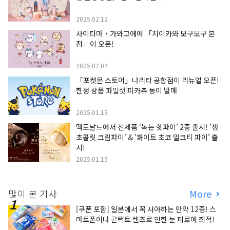
2025.02.12
사이타마・가와고에에 「치이카와 모구모구 본
점」이 오픈!
2025.02.04
「포켓몬 스토어」나리타 공항점이 리뉴얼 오픈!
한정 상품 파일럿 피카츄 등이 발매
2025.01.15
맥도날드에서 신제품 '녹는 핫파이' 2종 출시! '생
초콜릿 크림파이' & '화이트 초코 밀크티 파이' 출
시!
2025.01.15
많이 본 기사
More
[쿠폰 포함] 일본에서 꼭 사야하는 안약 12종! 스
마트폰이나 콘택트 렌즈로 인한 눈 피로에 최적!