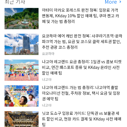
최근 기사
More
아타미 아카오 포레스트 완전 정복: 입장료 가격
변동제, KKday 10% 할인 예매 팁, 쿠마 켄고 카
페 및 가는 법 총정리
요코하마 에어 캐빈 완전 정복: 사쿠라기초역-운하
파크역 가는 법, 요금 및 코스모 클락 세트권 할인,
추천 관광 코스 총정리
요코하마
나고야 레고랜드 요금 총정리: 1일권 vs 콤보 티켓
비교, 연간 패스포트 종류 및 KKday 온라인 사전
할인 예매 팁
나고야
나고야 레고랜드 가는 법 총정리: 나고야역 출발
아오나미선 전철, 주차장 정보, 택시 요금 및 입장
권 예약 팁
나고야
닛코 도쇼구 입장료 가이드: 단독권 vs 보물관 세
트 할인 비교, 현장 카드 결제 및 KKday 사전 예매
팁