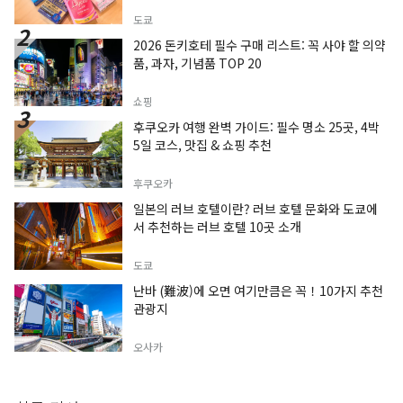
도쿄
2026 돈키호테 필수 구매 리스트: 꼭 사야 할 의약
품, 과자, 기념품 TOP 20
쇼핑
후쿠오카 여행 완벽 가이드: 필수 명소 25곳, 4박
5일 코스, 맛집 & 쇼핑 추천
후쿠오카
일본의 러브 호텔이란? 러브 호텔 문화와 도쿄에
서 추천하는 러브 호텔 10곳 소개
도쿄
난바 (難波)에 오면 여기만큼은 꼭！10가지 추천
관광지
오사카