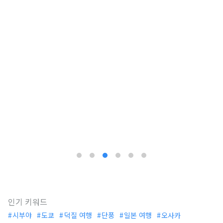
인기 키워드
시부야
도쿄
덕질 여행
단풍
일본 여행
오사카