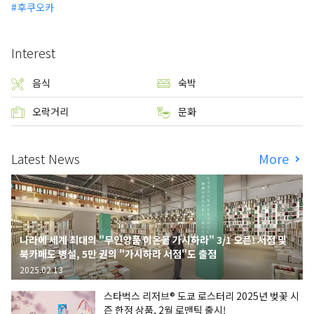
후쿠오카
Interest
음식
숙박
오락거리
문화
Latest News
More
나라에 세계 최대의 "무인양품 이온몰 가시하라" 3/1 오픈! 서점 및
북카페도 병설, 5만 권의 "가시하라 서점"도 출점
2025.02.13
스타벅스 리저브® 도쿄 로스터리 2025년 벚꽃 시
즌 한정 상품, 2월 로맨틱 출시!