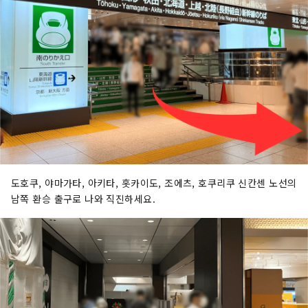
도호쿠, 야마가타, 아키타, 홋카이도, 조에츠, 호쿠리쿠 신칸센 노선의
남쪽 환승 출구로 나와 직진하세요.