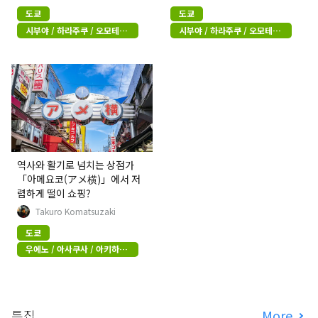
도쿄
도쿄
시부야 / 하라주쿠 / 오모테산
시부야 / 하라주쿠 / 오모테산
도
도
역사와 활기로 넘치는 상점가
「아메요코(アメ横)」에서 저
렴하게 떨이 쇼핑?
Takuro Komatsuzaki
도쿄
우에노 / 아사쿠사 / 아키하바
라
특집
More