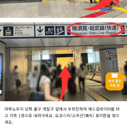
면세 할인
쿠폰 앱
마루노우치 남쪽 출구 개찰구 앞에서 우회전하여 에스컬레이터를 타
고 지하 1층으로 내려가세요. 요코스카/소부선(쾌속) 표지판을 찾으
세요.