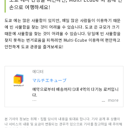
손으로 여행하세요!
도쿄 에는 많은 사물함이 있지만, 매일 많은 사람들이 이용하기 때문
에 빈 사물함을 찾는 것이 어려울 수 있습니다. 도쿄 은 규모가 크기
때문에 사물함을 찾는 것이 어려울 수 있습니다. 당일에 빈 사물함을
찾지 못하는 번거로움을 피하려면 Multi-Ecube 이용하여 편안하고
안전하게 도쿄 관광을 즐겨보세요!
에디터
マルチエキューブ
예약으로부터 배송까지!1대 4역의 다기능 로커입니
다.
more
멀티 에큐브는, JR 동일본 그룹이 운영하는, 4개의
기능(예입·예약·수취·발송)이 1대로 사용할 수 있
는 다기능 로커입니다. “사전 예약 서비스”나 “호텔
본 기사의 정보는 취재・집필 당시의 내용을 토대로 합니다. 기사 공개 후 상품이
당일 배송 서비스” 등, 여러분의 외출을 보다 쾌적하
나 서비스의 내용 및 요금이 변동되는 경우가 있으므로 기사를 참고하실 때 주의해