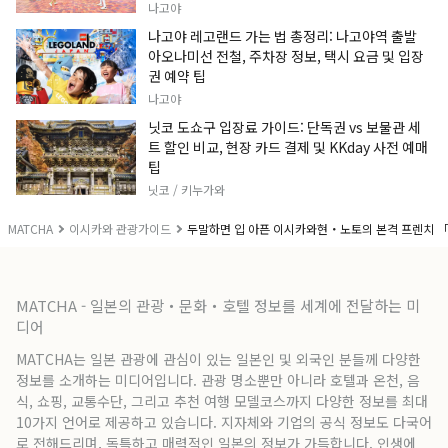
나고야
나고야 레고랜드 가는 법 총정리: 나고야역 출발
아오나미선 전철, 주차장 정보, 택시 요금 및 입장
권 예약 팁
나고야
닛코 도쇼구 입장료 가이드: 단독권 vs 보물관 세
트 할인 비교, 현장 카드 결제 및 KKday 사전 예매
팁
닛코 / 키누가와
MATCHA
이시카와 관광가이드
두말하면 입 아픈 이시카와현・노토의 본격 프렌치 
MATCHA - 일본의 관광・문화・호텔 정보를 세계에 전달하는 미
디어
MATCHA는 일본 관광에 관심이 있는 일본인 및 외국인 분들께 다양한
정보를 소개하는 미디어입니다. 관광 명소뿐만 아니라 호텔과 온천, 음
식, 쇼핑, 교통수단, 그리고 추천 여행 모델코스까지 다양한 정보를 최대
10가지 언어로 제공하고 있습니다. 지자체와 기업의 공식 정보도 다국어
로 전해드리며, 독특하고 매력적인 일본의 정보가 가득합니다. 인생에