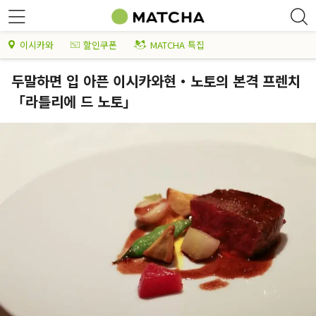
이시카와
할인쿠폰
MATCHA 특집
두말하면 입 아픈 이시카와현・노토의 본격 프렌치
「라틀리에 드 노토」