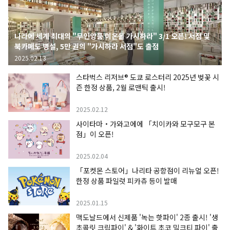
나라에 세계 최대의 "무인양품 이온몰 가시하라" 3/1 오픈! 서점 및
북카페도 병설, 5만 권의 "가시하라 서점"도 출점
2025.02.13
스타벅스 리저브® 도쿄 로스터리 2025년 벚꽃 시
즌 한정 상품, 2월 로맨틱 출시!
2025.02.12
사이타마・가와고에에 「치이카와 모구모구 본
점」이 오픈!
2025.02.04
「포켓몬 스토어」나리타 공항점이 리뉴얼 오픈!
한정 상품 파일럿 피카츄 등이 발매
2025.01.15
맥도날드에서 신제품 '녹는 핫파이' 2종 출시! '생
초콜릿 크림파이' & '화이트 초코 밀크티 파이' 출