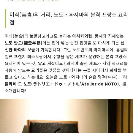
미식(美食)의 거리, 노토・와지마의 본격 프랑스 요리
점
미식(美食)의 보물창고라고도 불리는
이시카와현
. 동해와 접해있는
노토 반도(能登半島)
에는 입에 넣는 순간 입맛을 또 다시게 되는
신
선한 바다의 보물
이 가득합니다. 그런 노토반도의 와지마시에, 유럽의
일류 프렌치 레스토랑에서 수행을 쌓은 셰프가 운영하는 본격 프랑스
요리점이 있는 것, 알고 계셨나요? 와지마 출신 셰프가 지역 식재료를
사용해 만드는 요리들은 맛집을 찾아다니는 분들 사이에서 화제를 부
르고 있다고 하는데요. 오늘은 노토・와지마의 숨은 명점(名店) 「
라
틀리에 드 노토(ラトリエ・ドゥ・ノト/L'Atelier de NOTO)
」를
소개합니다!