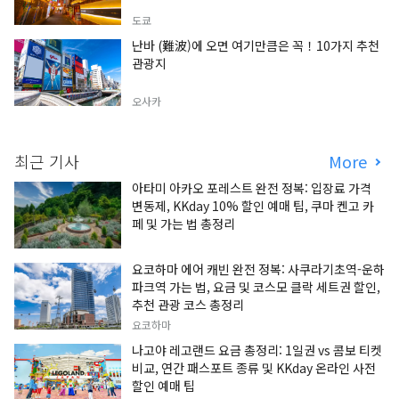
도쿄
난바 (難波)에 오면 여기만큼은 꼭！10가지 추천
관광지
오사카
최근 기사
More
아타미 아카오 포레스트 완전 정복: 입장료 가격
변동제, KKday 10% 할인 예매 팁, 쿠마 켄고 카
페 및 가는 법 총정리
요코하마 에어 캐빈 완전 정복: 사쿠라기초역-운하
파크역 가는 법, 요금 및 코스모 클락 세트권 할인,
추천 관광 코스 총정리
요코하마
나고야 레고랜드 요금 총정리: 1일권 vs 콤보 티켓
비교, 연간 패스포트 종류 및 KKday 온라인 사전
할인 예매 팁