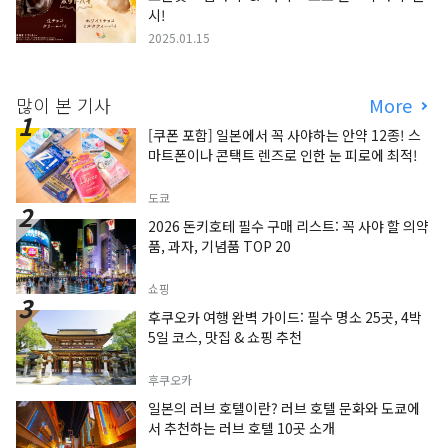
시!
2025.01.15
많이 본 기사
More
[쿠폰 포함] 일본에서 꼭 사야하는 안약 12종! 스
마트폰이나 콘택트 렌즈로 인한 눈 피로에 최적!
도쿄
2026 돈키호테 필수 구매 리스트: 꼭 사야 할 의약
품, 과자, 기념품 TOP 20
쇼핑
후쿠오카 여행 완벽 가이드: 필수 명소 25곳, 4박
5일 코스, 맛집 & 쇼핑 추천
후쿠오카
일본의 러브 호텔이란? 러브 호텔 문화와 도쿄에
서 추천하는 러브 호텔 10곳 소개