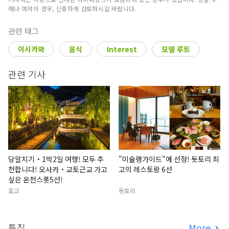
매나 예약의 경우, 신중하게 검토하시길 바랍니다.
관련 태그
이시카와
음식
Interest
모델 루트
관련 기사
당알치기・1박2일 여행! 모두 추
"미슐랭가이드"에 선정! 돗토리 최
천합니다! 오사카・교토근교 가고
고의 레스토랑 6선
싶은 온천스폿5선!
효고
돗토리
특집
More