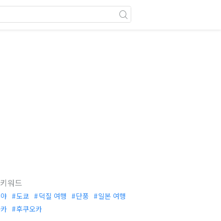
 키워드
부야
도쿄
덕질 여행
단풍
일본 여행
사카
후쿠오카