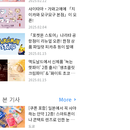
2025.02.12
사이타마・가와고에에 「치
이카와 모구모구 본점」이 오
픈!
2025.02.04
「포켓몬 스토어」나리타 공
항점이 리뉴얼 오픈! 한정 상
품 파일럿 피카츄 등이 발매
2025.01.15
맥도날드에서 신제품 '녹는
핫파이' 2종 출시! '생초콜릿
크림파이' & '화이트 초코 밀
크티 파이' 출시!
2025.01.15
 본 기사
More
[쿠폰 포함] 일본에서 꼭 사야
하는 안약 12종! 스마트폰이
나 콘택트 렌즈로 인한 눈 피
로에 최적!
도쿄