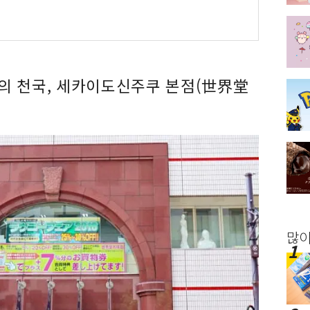
의 천국, 세카이도신주쿠 본점(世界堂
많이