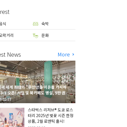
rest
음식
숙박
오락거리
문화
est News
More
에 세계 최대의 "무인양품 이온몰 가시하
 3/1 오픈! 서점 및 북카페도 병설, 5만 권의
시하라 서점"도 출점
5.02.13
스타벅스 리저브® 도쿄 로스
터리 2025년 벚꽃 시즌 한정
상품, 2월 로맨틱 출시!