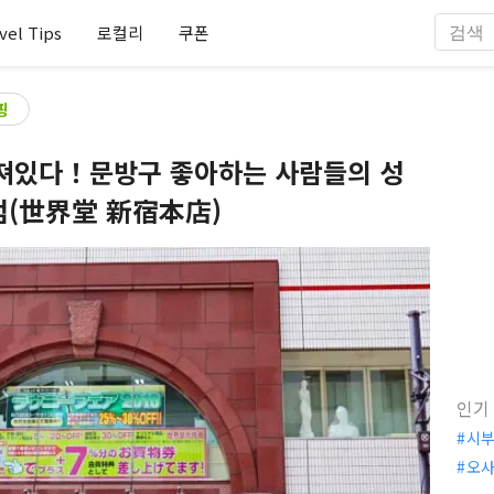
vel Tips
로컬리
쿠폰
핑
춰져있다！문방구 좋아하는 사람들의 성
점(世界堂 新宿本店)
인기
시
오