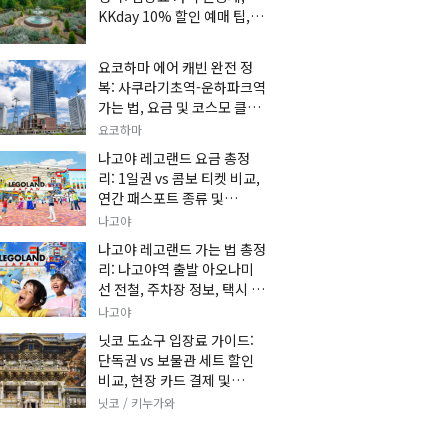
KKday 10% 할인 예매 팁, 쿠
마 켄고 카페 및 가는 법 총정
리
요코하마 에어 캐빈 완전 정
복: 사쿠라기초역-운하파크역
가는 법, 요금 및 코스모 클락
세트권 할인, 추천 관광 코스
요코하마
총정리
나고야 레고랜드 요금 총정
리: 1일권 vs 콤보 티켓 비교,
연간 패스포트 종류 및
KKday 온라인 사전 할인 예
나고야
매 팁
나고야 레고랜드 가는 법 총정
리: 나고야역 출발 아오나미
선 전철, 주차장 정보, 택시 요
금 및 입장권 예약 팁
나고야
닛코 도쇼구 입장료 가이드:
단독권 vs 보물관 세트 할인
비교, 현장 카드 결제 및
KKday 사전 예매 팁
닛코 / 키누가와