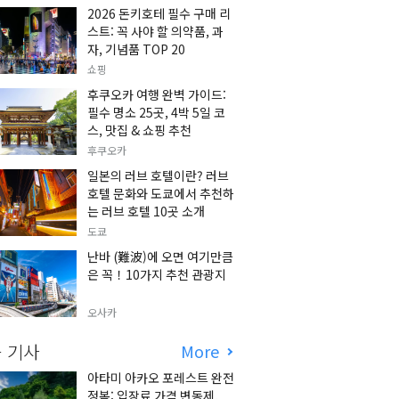
2026 돈키호테 필수 구매 리
스트: 꼭 사야 할 의약품, 과
자, 기념품 TOP 20
쇼핑
후쿠오카 여행 완벽 가이드:
필수 명소 25곳, 4박 5일 코
스, 맛집 & 쇼핑 추천
후쿠오카
일본의 러브 호텔이란? 러브
호텔 문화와 도쿄에서 추천하
는 러브 호텔 10곳 소개
도쿄
난바 (難波)에 오면 여기만큼
은 꼭！10가지 추천 관광지
오사카
 기사
More
아타미 아카오 포레스트 완전
정복: 입장료 가격 변동제,