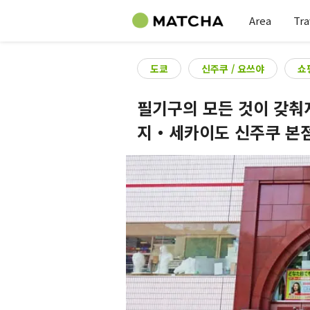
Area
Tra
도쿄
신주쿠 / 요쓰야
쇼
필기구의 모든 것이 갖
지・세카이도 신주쿠 본