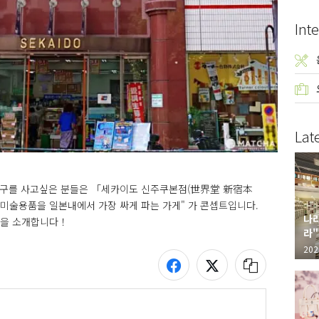
Inte
Lat
문방구를 사고싶은 분들은 「세카이도 신주쿠본점(世界堂 新宿本
미술용품을 일본내에서 가장 싸게 파는 가게" 가 콘셉트입니다. 
나라
품을 소개합니다！
라"
"가
202