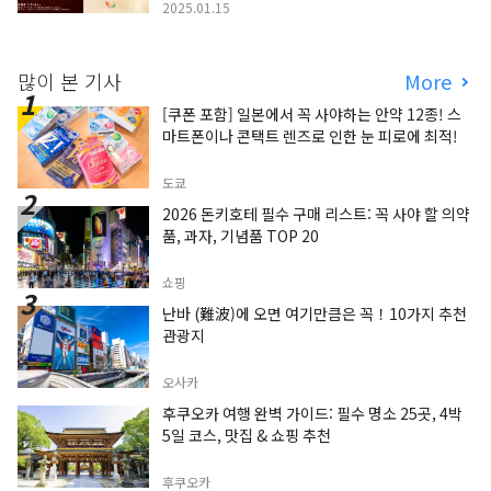
2025.01.15
많이 본 기사
More
[쿠폰 포함] 일본에서 꼭 사야하는 안약 12종! 스
마트폰이나 콘택트 렌즈로 인한 눈 피로에 최적!
도쿄
2026 돈키호테 필수 구매 리스트: 꼭 사야 할 의약
품, 과자, 기념품 TOP 20
쇼핑
난바 (難波)에 오면 여기만큼은 꼭！10가지 추천
관광지
오사카
후쿠오카 여행 완벽 가이드: 필수 명소 25곳, 4박
5일 코스, 맛집 & 쇼핑 추천
후쿠오카