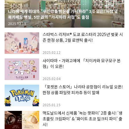
나라에 세계 최대의 "무인양품 이온몰 가시하라" 3/1 오픈! 서점 및
북카페도 병설, 5만 권의 "가시하라 서점"도 출점
2025.02.13
스타벅스 리저브® 도쿄 로스터리 2025년 벚꽃 시
즌 한정 상품, 2월 로맨틱 출시!
2025.02.12
사이타마・가와고에에 「치이카와 모구모구 본
점」이 오픈!
2025.02.04
「포켓몬 스토어」나리타 공항점이 리뉴얼 오픈!
한정 상품 파일럿 피카츄 등이 발매
2025.01.15
맥도날드에서 신제품 '녹는 핫파이' 2종 출시! '생
초콜릿 크림파이' & '화이트 초코 밀크티 파이' 출
시!