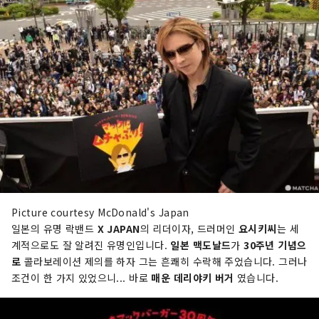
Picture courtesy McDonald's Japan
일본의 유명 락밴드
X JAPAN
의 리더이자, 드러머인
요시키씨
는 세
계적으로도 잘 알려진 유명인입니다.
일본 맥도날드
가
30주년 기념으
로
콜라보레이션 제의를 하자 그는 흔쾌히 수락해 주었습니다. 그러나
조건이 한 가지 있었으니... 바로
매운 데리야키 버거
였습니다.