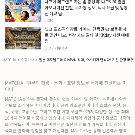
나고야 레고랜드 가는 법 총정리: 나고야역 출발
아오나미선 전철, 주차장 정보, 택시 요금 및 입장
권 예약 팁
나고야
닛코 도쇼구 입장료 가이드: 단독권 vs 보물관 세
트 할인 비교, 현장 카드 결제 및 KKday 사전 예매
팁
닛코 / 키누가와
MATCHA
쇼핑기사
일본 맥도날드와 XJAPAN 리더, 요시키가 만났다! 기간 한정 매
MATCHA - 일본의 관광・문화・호텔 정보를 세계에 전달하는 미
디어
MATCHA는 일본 관광에 관심이 있는 일본인 및 외국인 분들께 다양한
정보를 소개하는 미디어입니다. 관광 명소뿐만 아니라 호텔과 온천, 음
식, 쇼핑, 교통수단, 그리고 추천 여행 모델코스까지 다양한 정보를 최대
10가지 언어로 제공하고 있습니다. 지자체와 기업의 공식 정보도 다국어
로 전해드리며, 독특하고 매력적인 일본의 정보가 가득합니다. 인생에
색다른 변화와 경험을 찾고 계신다면, MATCHA를 통해 일본에서 행복