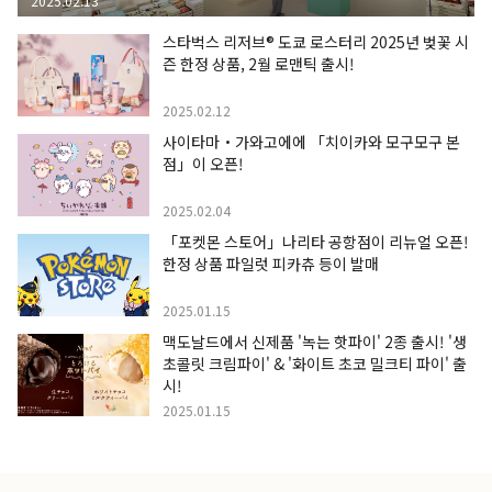
2025.02.13
스타벅스 리저브® 도쿄 로스터리 2025년 벚꽃 시
즌 한정 상품, 2월 로맨틱 출시!
2025.02.12
사이타마・가와고에에 「치이카와 모구모구 본
점」이 오픈!
2025.02.04
「포켓몬 스토어」나리타 공항점이 리뉴얼 오픈!
한정 상품 파일럿 피카츄 등이 발매
2025.01.15
맥도날드에서 신제품 '녹는 핫파이' 2종 출시! '생
초콜릿 크림파이' & '화이트 초코 밀크티 파이' 출
시!
2025.01.15