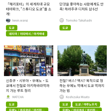
「해리포터」의 세계최대 규모
단것을 좋아하는 사람에게도 만
테마파크, "스튜디오 도쿄"를 소
족! 하라주쿠 디저트 샵 6선
개!
kevin.wang
Tomoko Takahashi
도쿄
도쿄
네리마 / 이타바시 / 아카바네
신쥬쿠・시부야・우에노・도
전철? 버스? 택시? 목적으로 정
쿄에서 전철로 아키하바라역까
하는 우에노 역에서 도쿄 역까지
지 가는 루트 정리
가는 법
MATCHA
Koshizuka Misato
도쿄
도쿄
도쿄 / 마루노우치
우에노 / 아사쿠사 / 아키하바
우에노 / 아사쿠사 / 아키하바