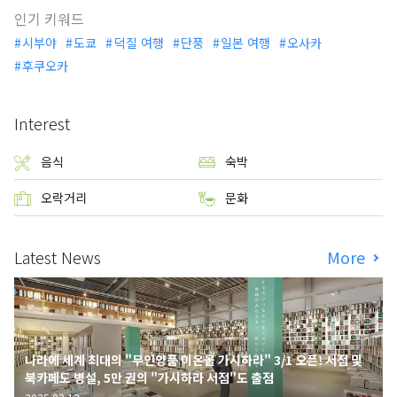
인기 키워드
시부야
도쿄
덕질 여행
단풍
일본 여행
오사카
후쿠오카
Interest
음식
숙박
오락거리
문화
Latest News
More
나라에 세계 최대의 "무인양품 이온몰 가시하라" 3/1 오픈! 서점 및
북카페도 병설, 5만 권의 "가시하라 서점"도 출점