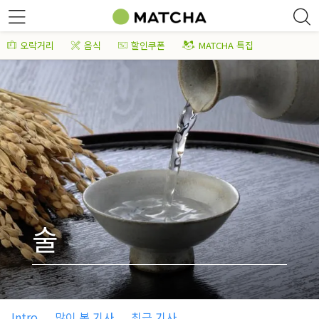
오락거리
음식
할인쿠폰
MATCHA 특집
술
Intro
많이 본 기사
최근 기사