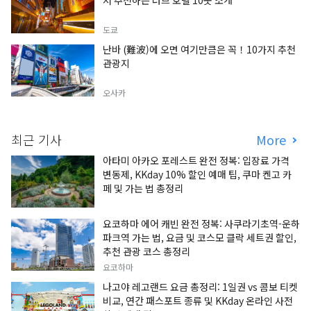
서 추천하는 러브 호텔 10곳 소개
도쿄
난바 (難波)에 오면 여기만큼은 꼭！10가지 추천
관광지
오사카
최근 기사
More
아타미 아카오 포레스트 완전 정복: 입장료 가격
변동제, KKday 10% 할인 예매 팁, 쿠마 켄고 카
페 및 가는 법 총정리
요코하마 에어 캐빈 완전 정복: 사쿠라기초역-운하
파크역 가는 법, 요금 및 코스모 클락 세트권 할인,
추천 관광 코스 총정리
요코하마
나고야 레고랜드 요금 총정리: 1일권 vs 콤보 티켓
비교, 연간 패스포트 종류 및 KKday 온라인 사전