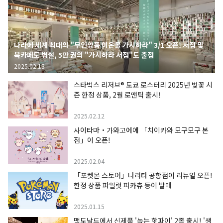
나라에 세계 최대의 "무인양품 이온몰 가시하라" 3/1 오픈! 서점 및
북카페도 병설, 5만 권의 "가시하라 서점"도 출점
2025.02.13
스타벅스 리저브® 도쿄 로스터리 2025년 벚꽃 시
즌 한정 상품, 2월 로맨틱 출시!
2025.02.12
사이타마・가와고에에 「치이카와 모구모구 본
점」이 오픈!
2025.02.04
「포켓몬 스토어」나리타 공항점이 리뉴얼 오픈!
한정 상품 파일럿 피카츄 등이 발매
2025.01.15
맥도날드에서 신제품 '녹는 핫파이' 2종 출시! '생