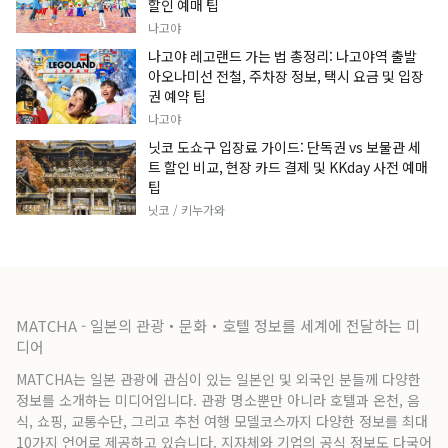
할인 예매 팁
나고야
나고야 레고랜드 가는 법 총정리: 나고야역 출발
아오나미선 전철, 주차장 정보, 택시 요금 및 입장
권 예약 팁
나고야
닛코 도쇼구 입장료 가이드: 단독권 vs 보물관 세
트 할인 비교, 현장 카드 결제 및 KKday 사전 예매
팁
닛코 / 키누가와
MATCHA - 일본의 관광・문화・호텔 정보를 세계에 전달하는 미
디어
MATCHA는 일본 관광에 관심이 있는 일본인 및 외국인 분들께 다양한
정보를 소개하는 미디어입니다. 관광 명소뿐만 아니라 호텔과 온천, 음
식, 쇼핑, 교통수단, 그리고 추천 여행 모델코스까지 다양한 정보를 최대
10가지 언어로 제공하고 있습니다. 지자체와 기업의 공식 정보도 다국어