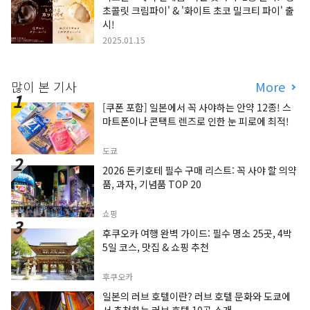
초콜릿 크림파이' & '화이트 초코 밀크티 파이' 출
시!
2025.01.15
많이 본 기사
More
[쿠폰 포함] 일본에서 꼭 사야하는 안약 12종! 스
마트폰이나 콘택트 렌즈로 인한 눈 피로에 최적!
도쿄
2026 돈키호테 필수 구매 리스트: 꼭 사야 할 의약
품, 과자, 기념품 TOP 20
쇼핑
후쿠오카 여행 완벽 가이드: 필수 명소 25곳, 4박
5일 코스, 맛집 & 쇼핑 추천
후쿠오카
일본의 러브 호텔이란? 러브 호텔 문화와 도쿄에