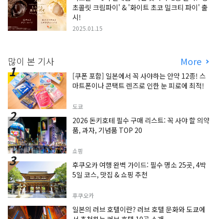
초콜릿 크림파이' & '화이트 초코 밀크티 파이' 출
시!
2025.01.15
많이 본 기사
More
[쿠폰 포함] 일본에서 꼭 사야하는 안약 12종! 스
마트폰이나 콘택트 렌즈로 인한 눈 피로에 최적!
도쿄
2026 돈키호테 필수 구매 리스트: 꼭 사야 할 의약
품, 과자, 기념품 TOP 20
쇼핑
후쿠오카 여행 완벽 가이드: 필수 명소 25곳, 4박
5일 코스, 맛집 & 쇼핑 추천
후쿠오카
일본의 러브 호텔이란? 러브 호텔 문화와 도쿄에