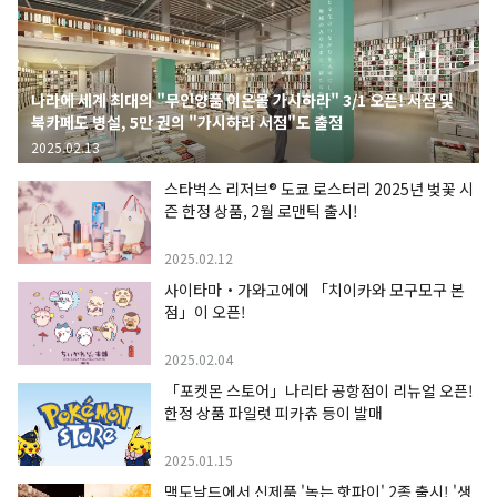
나라에 세계 최대의 "무인양품 이온몰 가시하라" 3/1 오픈! 서점 및
북카페도 병설, 5만 권의 "가시하라 서점"도 출점
2025.02.13
스타벅스 리저브® 도쿄 로스터리 2025년 벚꽃 시
즌 한정 상품, 2월 로맨틱 출시!
2025.02.12
사이타마・가와고에에 「치이카와 모구모구 본
점」이 오픈!
2025.02.04
「포켓몬 스토어」나리타 공항점이 리뉴얼 오픈!
한정 상품 파일럿 피카츄 등이 발매
2025.01.15
맥도날드에서 신제품 '녹는 핫파이' 2종 출시! '생