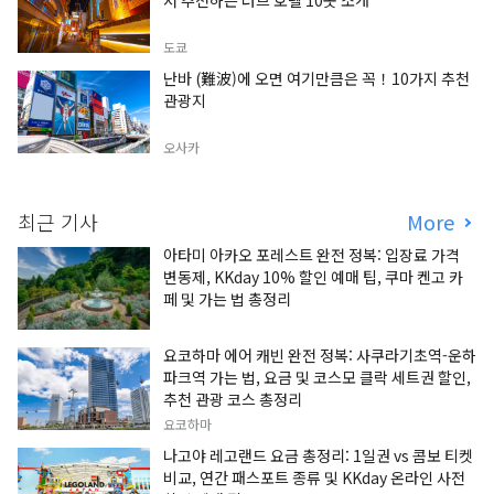
서 추천하는 러브 호텔 10곳 소개
도쿄
난바 (難波)에 오면 여기만큼은 꼭！10가지 추천
관광지
오사카
최근 기사
More
아타미 아카오 포레스트 완전 정복: 입장료 가격
변동제, KKday 10% 할인 예매 팁, 쿠마 켄고 카
페 및 가는 법 총정리
요코하마 에어 캐빈 완전 정복: 사쿠라기초역-운하
파크역 가는 법, 요금 및 코스모 클락 세트권 할인,
추천 관광 코스 총정리
요코하마
나고야 레고랜드 요금 총정리: 1일권 vs 콤보 티켓
비교, 연간 패스포트 종류 및 KKday 온라인 사전