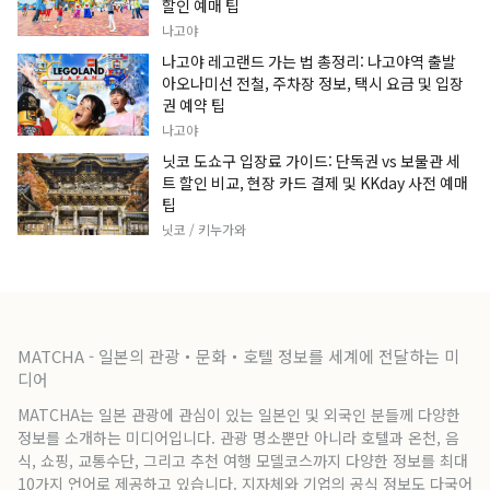
할인 예매 팁
나고야
나고야 레고랜드 가는 법 총정리: 나고야역 출발
아오나미선 전철, 주차장 정보, 택시 요금 및 입장
권 예약 팁
나고야
닛코 도쇼구 입장료 가이드: 단독권 vs 보물관 세
트 할인 비교, 현장 카드 결제 및 KKday 사전 예매
팁
닛코 / 키누가와
MATCHA - 일본의 관광・문화・호텔 정보를 세계에 전달하는 미
디어
MATCHA는 일본 관광에 관심이 있는 일본인 및 외국인 분들께 다양한
정보를 소개하는 미디어입니다. 관광 명소뿐만 아니라 호텔과 온천, 음
식, 쇼핑, 교통수단, 그리고 추천 여행 모델코스까지 다양한 정보를 최대
10가지 언어로 제공하고 있습니다. 지자체와 기업의 공식 정보도 다국어