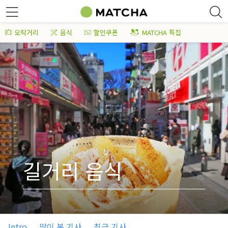
오락거리
음식
할인쿠폰
MATCHA 특집
길거리 음식
Intro
많이 본 기사
최근 기사