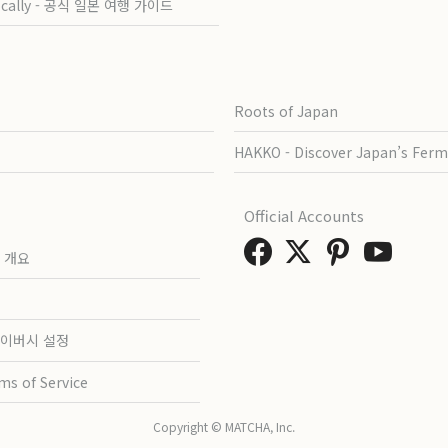
ocally - 공식 일본 여행 가이드
Roots of Japan
HAKKO - Discover Japan’s Ferm
Official Accounts
 개요
이버시 설정
ms of Service
Copyright © MATCHA, Inc.