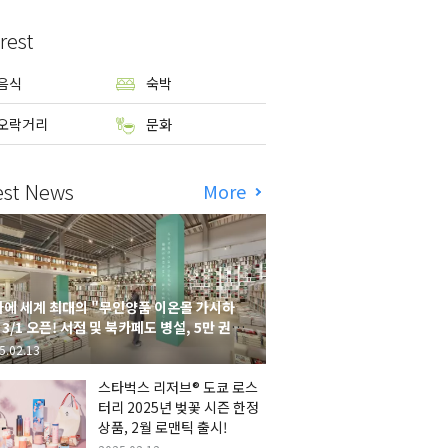
rest
음식
숙박
오락거리
문화
est News
More
에 세계 최대의 "무인양품 이온몰 가시하
 3/1 오픈! 서점 및 북카페도 병설, 5만 권의
시하라 서점"도 출점
5.02.13
스타벅스 리저브® 도쿄 로스
터리 2025년 벚꽃 시즌 한정
상품, 2월 로맨틱 출시!