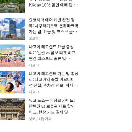
KKday 10% 할인 예매 팁, 쿠
마 켄고 카페 및 가는 법 총정
리
요코하마 에어 캐빈 완전 정
복: 사쿠라기초역-운하파크역
가는 법, 요금 및 코스모 클락
세트권 할인, 추천 관광 코스
요코하마
총정리
나고야 레고랜드 요금 총정
리: 1일권 vs 콤보 티켓 비교,
연간 패스포트 종류 및
KKday 온라인 사전 할인 예
나고야
매 팁
나고야 레고랜드 가는 법 총정
리: 나고야역 출발 아오나미
선 전철, 주차장 정보, 택시 요
금 및 입장권 예약 팁
나고야
닛코 도쇼구 입장료 가이드:
단독권 vs 보물관 세트 할인
비교, 현장 카드 결제 및
KKday 사전 예매 팁
닛코 / 키누가와