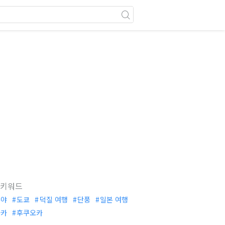
 키워드
부야
도쿄
덕질 여행
단풍
일본 여행
사카
후쿠오카