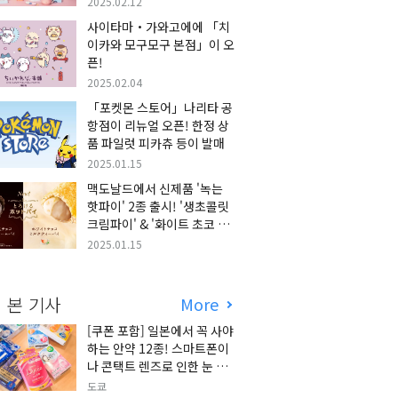
2025.02.12
사이타마・가와고에에 「치
이카와 모구모구 본점」이 오
픈!
2025.02.04
「포켓몬 스토어」나리타 공
항점이 리뉴얼 오픈! 한정 상
품 파일럿 피카츄 등이 발매
2025.01.15
맥도날드에서 신제품 '녹는
핫파이' 2종 출시! '생초콜릿
크림파이' & '화이트 초코 밀
크티 파이' 출시!
2025.01.15
 본 기사
More
[쿠폰 포함] 일본에서 꼭 사야
하는 안약 12종! 스마트폰이
나 콘택트 렌즈로 인한 눈 피
로에 최적!
도쿄