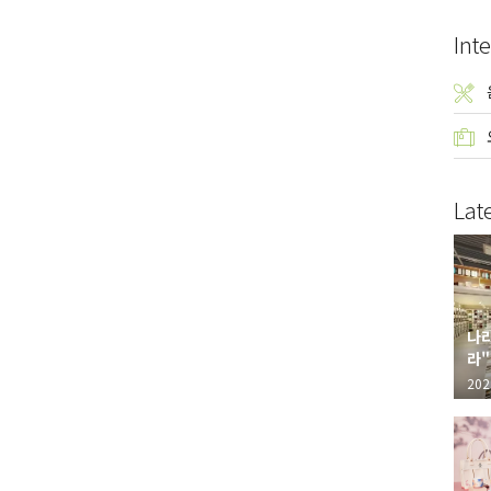
Inte
Lat
나라
라"
"가
202