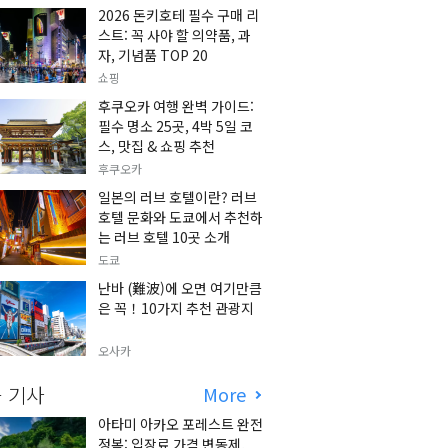
2026 돈키호테 필수 구매 리
스트: 꼭 사야 할 의약품, 과
자, 기념품 TOP 20
쇼핑
후쿠오카 여행 완벽 가이드:
필수 명소 25곳, 4박 5일 코
스, 맛집 & 쇼핑 추천
후쿠오카
일본의 러브 호텔이란? 러브
호텔 문화와 도쿄에서 추천하
는 러브 호텔 10곳 소개
도쿄
난바 (難波)에 오면 여기만큼
은 꼭！10가지 추천 관광지
오사카
 기사
More
아타미 아카오 포레스트 완전
정복: 입장료 가격 변동제,