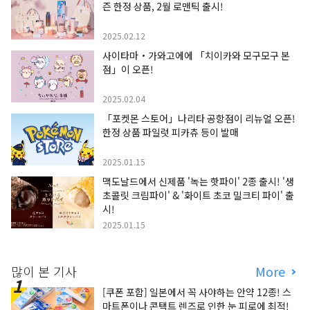
즌 한정 상품, 2월 로맨틱 출시!
2025.02.12
사이타마・가와고에에 「치이카와 모구모구 본
점」이 오픈!
2025.02.04
「포켓몬 스토어」나리타 공항점이 리뉴얼 오픈!
한정 상품 파일럿 피카츄 등이 발매
2025.01.15
맥도날드에서 신제품 '녹는 핫파이' 2종 출시! '생
초콜릿 크림파이' & '화이트 초코 밀크티 파이' 출
시!
2025.01.15
많이 본 기사
More
[쿠폰 포함] 일본에서 꼭 사야하는 안약 12종! 스
마트폰이나 콘택트 렌즈로 인한 눈 피로에 최적!