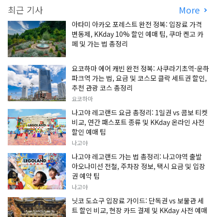
최근 기사
More
아타미 아카오 포레스트 완전 정복: 입장료 가격
변동제, KKday 10% 할인 예매 팁, 쿠마 켄고 카
페 및 가는 법 총정리
요코하마 에어 캐빈 완전 정복: 사쿠라기초역-운하
파크역 가는 법, 요금 및 코스모 클락 세트권 할인,
추천 관광 코스 총정리
요코하마
나고야 레고랜드 요금 총정리: 1일권 vs 콤보 티켓
비교, 연간 패스포트 종류 및 KKday 온라인 사전
할인 예매 팁
나고야
나고야 레고랜드 가는 법 총정리: 나고야역 출발
아오나미선 전철, 주차장 정보, 택시 요금 및 입장
권 예약 팁
나고야
닛코 도쇼구 입장료 가이드: 단독권 vs 보물관 세
트 할인 비교, 현장 카드 결제 및 KKday 사전 예매