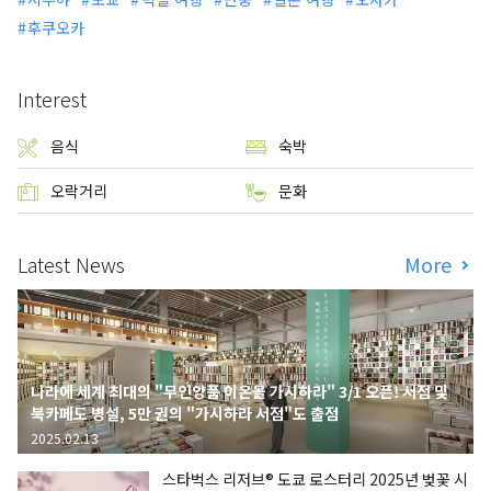
후쿠오카
Interest
음식
숙박
오락거리
문화
Latest News
More
나라에 세계 최대의 "무인양품 이온몰 가시하라" 3/1 오픈! 서점 및
북카페도 병설, 5만 권의 "가시하라 서점"도 출점
2025.02.13
스타벅스 리저브® 도쿄 로스터리 2025년 벚꽃 시