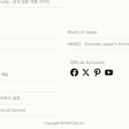
ocally - 공식 일본 여행 가이드
Roots of Japan
HAKKO - Discover Japan’s Ferm
Official Accounts
 개요
이버시 설정
ms of Service
Copyright © MATCHA, Inc.