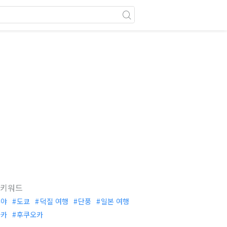
 키워드
부야
도쿄
덕질 여행
단풍
일본 여행
사카
후쿠오카