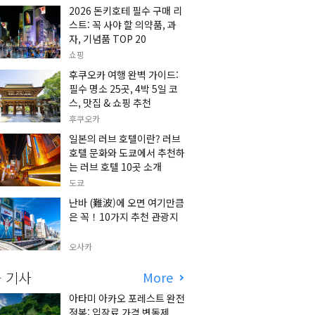
2026 돈키호테 필수 구매 리
스트: 꼭 사야 할 의약품, 과
자, 기념품 TOP 20
쇼핑
후쿠오카 여행 완벽 가이드:
필수 명소 25곳, 4박 5일 코
스, 맛집 & 쇼핑 추천
후쿠오카
일본의 러브 호텔이란? 러브
호텔 문화와 도쿄에서 추천하
는 러브 호텔 10곳 소개
도쿄
난바 (難波)에 오면 여기만큼
은 꼭！10가지 추천 관광지
오사카
 기사
More
아타미 아카오 포레스트 완전
정복: 입장료 가격 변동제,