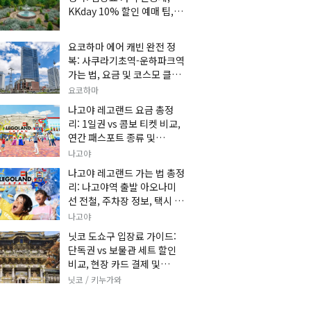
KKday 10% 할인 예매 팁, 쿠
마 켄고 카페 및 가는 법 총정
리
요코하마 에어 캐빈 완전 정
복: 사쿠라기초역-운하파크역
가는 법, 요금 및 코스모 클락
세트권 할인, 추천 관광 코스
요코하마
총정리
나고야 레고랜드 요금 총정
리: 1일권 vs 콤보 티켓 비교,
연간 패스포트 종류 및
KKday 온라인 사전 할인 예
나고야
매 팁
나고야 레고랜드 가는 법 총정
리: 나고야역 출발 아오나미
선 전철, 주차장 정보, 택시 요
금 및 입장권 예약 팁
나고야
닛코 도쇼구 입장료 가이드:
단독권 vs 보물관 세트 할인
비교, 현장 카드 결제 및
KKday 사전 예매 팁
닛코 / 키누가와