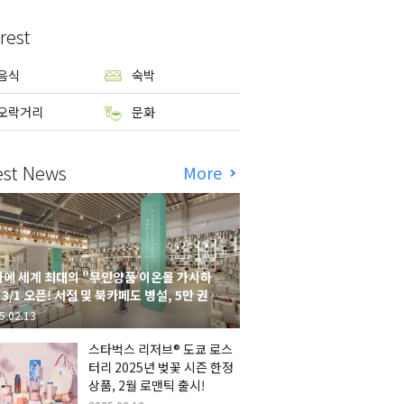
rest
음식
숙박
오락거리
문화
est News
More
에 세계 최대의 "무인양품 이온몰 가시하
 3/1 오픈! 서점 및 북카페도 병설, 5만 권의
시하라 서점"도 출점
5.02.13
스타벅스 리저브® 도쿄 로스
터리 2025년 벚꽃 시즌 한정
상품, 2월 로맨틱 출시!