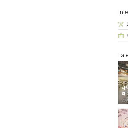
Inte
Lat
나라
라"
"가
202