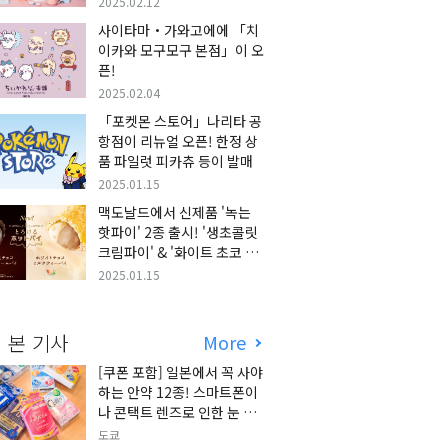
2025.02.12
사이타마・가와고에에 「치
이카와 모구모구 본점」이 오
픈!
2025.02.04
「포켓몬 스토어」나리타 공
항점이 리뉴얼 오픈! 한정 상
품 파일럿 피카츄 등이 발매
2025.01.15
맥도날드에서 신제품 '녹는
핫파이' 2종 출시! '생초콜릿
크림파이' & '화이트 초코 밀
크티 파이' 출시!
2025.01.15
 본 기사
More
[쿠폰 포함] 일본에서 꼭 사야
하는 안약 12종! 스마트폰이
나 콘택트 렌즈로 인한 눈 피
로에 최적!
도쿄